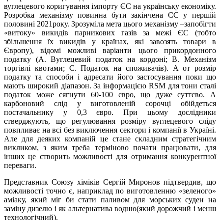
вуглецевого коригування імпорту ЄС на українську економіку.
Розробка механізму повинна бути закінчена ЄС у першій
половині 2021року. Зрозуміла мета цього механізму –запобігти
«витоку» викидів парникових газів за межі ЄС (тобто
збільшення їх викидів у країнах, які завозять товари в
Європу), відомі можливі варіанти цього прикордонного
податку (A. Вуглецевий податок на кордоні; B. Механізм
торгівлі квотами; C. Податок на споживачів). А от розмір
податку та способи і адресати його застосування поки що
мають широкий діапазон. За інформацією RSM для тони сталі
податок може сягнути 60-100 євро, що дуже суттєво. А
карбоновий слід у виготовленій сорочці обійдеться
постачальнику у 0,3 євро. При цьому дослідники
стверджують, що регулювання розміру вуглецевого сліду
повпливає на всі без виключення сектори і компанії в Україні.
Але для деяких компаній це стане складним стратегічним
викликом, з яким треба терміново почати працювати, для
інших це створить можливості для отримання конкурентної
переваги.
Представник Союзу хіміків Сергій Миронов підтвердив, що
можливості точно є, наприклад по виготовленню «зеленого»
аміаку, який міг би стати паливом для морських суден на
заміну дизелю і як альтернатива водню(який дорожчий і менш
технологічний).