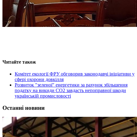
Читайте також
Комітет екології ФРУ обговорив законодавчі ініціативи у
сфері охорони довкілля
Розвиток "зеленої" енергетики за рахунок збільшення
податку на викиди СО2 завдасть непоправної шкоди
українській промисловості
Останні новини