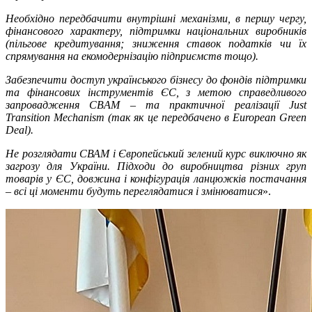
Необхідно передбачити внутрішні механізми, в першу чергу,
фінансового характеру, підтримки національних виробників
(пільгове кредитування; зниження ставок податків чи їх
спрямування на екомодернізацію підприємств тощо).
Забезпечити доступ українського бізнесу до фондів підтримки
та фінансових інструментів ЄС, з метою справедливого
запровадження CBAM – та практичної реалізації Just
Transition Mechanism (так як це передбачено в European Green
Deal).
Не розглядати СВАМ і Європейський зелений курс виключно як
загрозу для України. Підходи до виробництва різних груп
товарів у ЄС, довжина і конфігурація ланцюжків постачання
– всі ці моменти будуть переглядатися і змінюватися
».