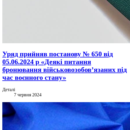
Уряд прийняв постанову № 650 від
05.06.2024 р «Деякі питання
бронювання військовозобов’язаних під
час воєнного стану»
Деталі
7 червня 2024