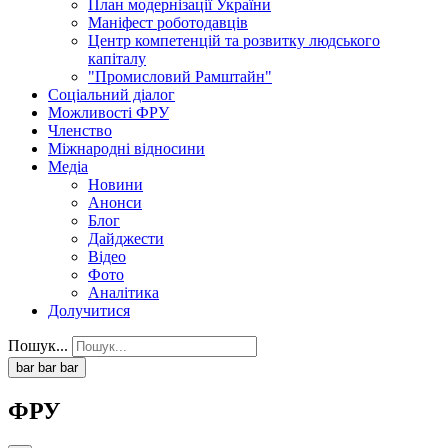
План модернізації України
Маніфест роботодавців
Центр компетенцій та розвитку людського
капіталу
"Промисловий Рамштайн"
Соціальний діалог
Можливості ФРУ
Членство
Міжнародні відносини
Медіа
Новини
Анонси
Блог
Дайджести
Відео
Фото
Аналітика
Долучитися
Пошук...
bar
bar
bar
ФРУ