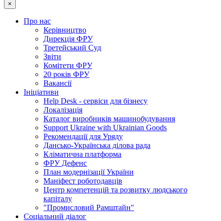
×
Про нас
Керівництво
Дирекція ФРУ
Третейський Суд
Звіти
Комітети ФРУ
20 років ФРУ
Вакансії
Ініціативи
Help Desk - сервіси для бізнесу
Локалізація
Каталог виробників машинобудування
Support Ukraine with Ukrainian Goods
Рекомендації для Уряду
Дансько-Українська ділова рада
Кліматична платформа
ФРУ Дефенс
План модернізації України
Маніфест роботодавців
Центр компетенцій та розвитку людського
капіталу
"Промисловий Рамштайн"
Соціальний діалог