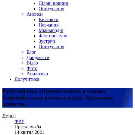
Ділові новини
Опитування
Анонси
Виставки
Навчання
Міжнародні
Фектори тури
Зустрічі
Опитування
Блог
Дайджести
Відео
Фото
Аналітика
Долучитися
Круглий стіл «Промисловість в умовах
Європейського зеленого курсу. Практичні
аспекти»
Деталі
ФРУ
Прес-служба
14 квітня 2021