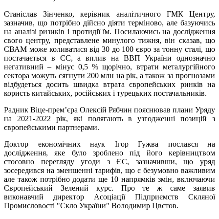
Станіслав Зінченко, керівник аналітичного ГМК Центру,
зазначив, що потрібно дійсно діяти терміново, але базуючись
на аналізі ризиків і протидії їм. Посилаючись на дослідження
свого центру, представлене минулого тижня, він сказав, що
СВАМ може коливатися від 30 до 100 євро за тонну сталі, що
постачається в ЄС, а вплив на ВВП України однозначно
негативний – мінус 0,5 % щорічно, втрати металургійного
сектора можуть сягнути 200 млн на рік, а також за прогнозами
відбудеться досить швидка втрата європейських ринків на
користь китайських, російських і турецьких постачальників.
Радник Віце-прем’єра Олексій Рябчин пояснював плани Уряду
на 2021-2022 рік, які полягають в узгодженні позицій з
європейськими партнерами.
Доктор економічних наук Ігор Гужва послався на
дослідження, яке було зроблено під його керівництвом
стосовно перегляду угоди з ЄС, зазначивши, що уряд
зосередився на зменшенні тарифів, що є безумовно важливим
але також потрібно додати ще 10 напрямків змін, включаючи
Європейський Зелений курс. Про те ж саме заявив
виконавчий директор Асоціації Підприємств Скляної
Промисловості "Скло України" Володимир Цвєтов.