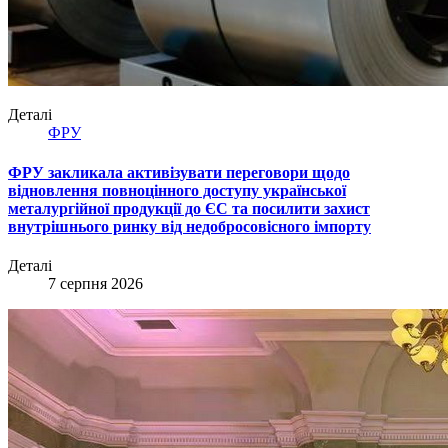
Деталі
ФРУ
ФРУ закликала активізувати переговори щодо
відновлення повноцінного доступу української
металургійної продукції до ЄС та посилити захист
внутрішнього ринку від недобросовісного імпорту
Деталі
7 серпня 2026