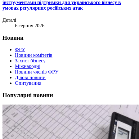
інструментами підтримки для українського бізнесу в
умовах регулярних російських атак
Деталі
6 серпня 2026
Новини
ФРУ
Новини комітетів
Захист бізнесу
Міжнародні
Новини членів ФРУ
Ділові новини
Опитування
Популярні новини