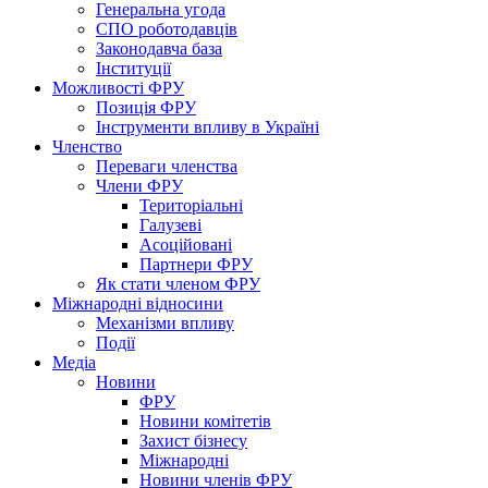
Генеральна угода
СПО роботодавців
Законодавча база
Інституції
Можливості ФРУ
Позиція ФРУ
Інструменти впливу в Україні
Членство
Переваги членства
Члени ФРУ
Територіальні
Галузеві
Асоційовані
Партнери ФРУ
Як стати членом ФРУ
Міжнародні відносини
Механізми впливу
Події
Медіа
Новини
ФРУ
Новини комітетів
Захист бізнесу
Міжнародні
Новини членів ФРУ