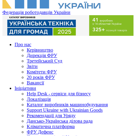
Федерація роботодавців України
Про нас
Керівництво
Дирекція ФРУ
Третейський Суд
Звіти
Комітети ФРУ
20 років ФРУ
Вакансії
Ініціативи
Help Desk - сервіси для бізнесу
Локалізація
Каталог виробників машинобудування
Support Ukraine with Ukrainian Goods
Рекомендації для Уряду
Дансько-Українська ділова рада
Кліматична платформа
ФРУ Дефенс