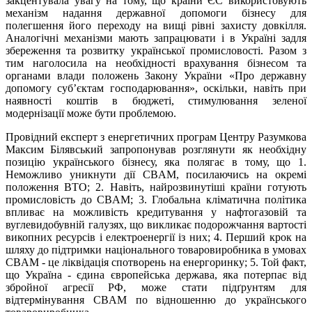
закцентувала увагу на тому, що країни ЄС використовують
механізм надання державної допомоги бізнесу для
полегшення його переходу на вищі рівні захисту довкілля.
Аналогічні механізми мають запрацювати і в Україні задля
збереження та розвитку української промисловості. Разом з
тим наголосила на необхідності врахування бізнесом та
органами влади положень Закону України «Про державну
допомогу суб’єктам господарювання», оскільки, навіть при
наявності коштів в бюджеті, стимулювання зеленої
модернізації може бути проблемою.
Провідний експерт з енергетичних програм Центру Разумкова
Максим Білявський запропонував розглянути як необхідну
позицію українського бізнесу, яка полягає в тому, що 1.
Неможливо уникнути дії CBAM, посилаючись на окремі
положення ВТО; 2. Навіть, найрозвинутіші країни готують
промисловість до CBAM; 3. Глобальна кліматична політика
впливає на можливість кредитування у нафтогазовій та
вуглевидобувній галузях, що викликає подорожчання вартості
викопних ресурсів і електроенергії із них; 4. Перший крок на
шляху до підтримки національного товаровиробника в умовах
CBAM - це ліквідація спотворень на енергоринку; 5. Той факт,
що Україна - єдина європейська держава, яка потерпає від
збройної агресії РФ, може стати підґрунтям для
відтермінування CBAM по відношенню до українського