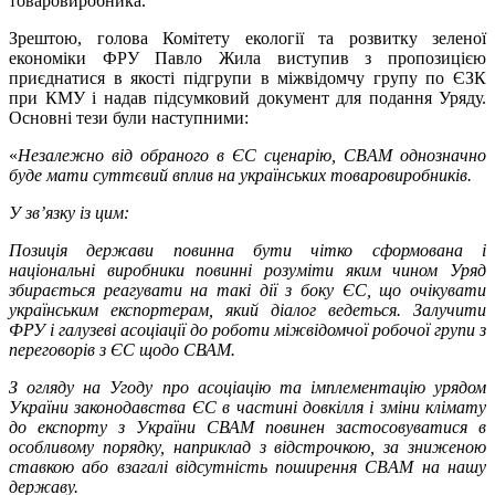
товаровиробника.
Зрештою, голова Комітету екології та розвитку зеленої
економіки ФРУ Павло Жила виступив з пропозицією
приєднатися в якості підгрупи в міжвідомчу групу по ЄЗК
при КМУ і надав підсумковий документ для подання Уряду.
Основні тези були наступними:
«
Незалежно від обраного в ЄС сценарію, CBAM однозначно
буде мати суттєвий вплив на українських товаровиробників.
У зв’язку із цим:
Позиція держави повинна бути чітко сформована і
національні виробники повинні розуміти яким чином Уряд
збирається реагувати на такі дії з боку ЄС, що очікувати
українським експортерам, який діалог ведеться. Залучити
ФРУ і галузеві асоціації до роботи міжвідомчої робочої групи з
переговорів з ЄС щодо СВАМ.
З огляду на Угоду про асоціацію та імплементацію урядом
України законодавства ЄС в частині довкілля і зміни клімату
до експорту з України СВАМ повинен застосовуватися в
особливому порядку, наприклад з відстрочкою, за зниженою
ставкою або взагалі відсутність поширення CBAM на нашу
державу.