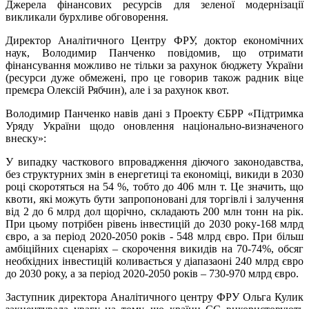
Джерела фінансових ресурсів для зеленої модернізації
викликали бурхливе обговорення.
Директор Аналітичного Центру ФРУ, доктор економічних
наук, Володимир Панченко повідомив, що отримати
фінансування можливо не тільки за рахунок бюджету України
(ресурси дуже обмежені, про це говорив також радник віце
премєра Олексій Рябчин), але і за рахунок квот.
Володимир Панченко навів дані з Проекту ЄБРР «Підтримка
Уряду України щодо оновлення національно-визначеного
внеску»:
У випадку часткового впровадження діючого законодавства,
без структурних змін в енергетиці та економіці, викиди в 2030
році скоротяться на 54 %, тобто до 406 млн т. Це значить, що
квоти, які можуть бути запропоновані для торгівлі і залучення
від 2 до 6 млрд дол щорічно, складають 200 млн тонн на рік.
При цьому потрібен рівень інвестицій до 2030 року-168 млрд
євро, а за період 2020-2050 років - 548 млрд євро. При більш
амбіційних сценаріях – скорочення викидів на 70-74%, обсяг
необхідних інвестицій коливається у діапазаоні 240 млрд євро
до 2030 року, а за період 2020-2050 років – 730-970 млрд євро.
Заступник директора Аналітичного центру ФРУ Ольга Кулик