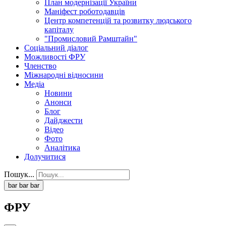
План модернізації України
Маніфест роботодавців
Центр компетенцій та розвитку людського
капіталу
"Промисловий Рамштайн"
Соціальний діалог
Можливості ФРУ
Членство
Міжнародні відносини
Медіа
Новини
Анонси
Блог
Дайджести
Відео
Фото
Аналітика
Долучитися
Пошук...
bar
bar
bar
ФРУ