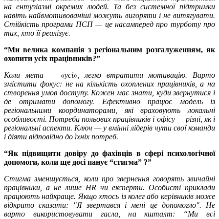
на ентузіазмі окремих людей. Та без системної підтримки
навіть найвмотивованіші можуть вигоряти і не витягувати.
Стійкість програми ПСП — це насамперед про турботу про
тих, хто її реалізує.
“Ми велика компанія з регіональним розгалуженням, як
охопити усіх працівників?”
Коли мета — «усі», легко втратити мотивацію. Варто
змістити фокус: не на кількість охоплених працівників, а на
створення умов доступу. Кожен має знати, куди звернутися і
де отримати допомогу. Ефективно працює модель із
регіональними координаторами, які враховують локальні
особливості. Потреби польових працівників і офісу — різні, як і
регіональні аспекти. Ключ — у вмінні лідерів чути свої команди
і діяти відповідно до їхніх потреб.
“Як підвищити довіру до фахівців в сфері психологічної
допомоги, коли ще досі панує “стигма” ?”
Стигма зменшується, коли про звернення говорять звичайні
працівники, а не лише HR чи експерти. Особисті приклади
працюють найкраще. Якщо хтось із колег або керівників може
відкрито сказати: "Я звертався і мені це допомогло". Не
варто використовувати гасла, на кшталт: “Ми всі