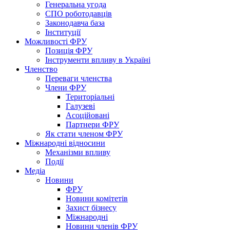
Генеральна угода
СПО роботодавців
Законодавча база
Інституції
Можливості ФРУ
Позиція ФРУ
Інструменти впливу в Україні
Членство
Переваги членства
Члени ФРУ
Територіальні
Галузеві
Асоційовані
Партнери ФРУ
Як стати членом ФРУ
Міжнародні відносини
Механізми впливу
Події
Медіа
Новини
ФРУ
Новини комітетів
Захист бізнесу
Міжнародні
Новини членів ФРУ