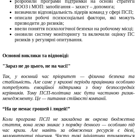
розробили програми підтримки на основі стратегії
ВООЗ і МОП: запобігання – захист – допомога;
визначили відповідальність лідерів команд у сфері ПСП;
описали робочі психосоціальні фактори, які можуть
призводити до ризиків;
ввели поняття психологічної безпеки на робочому місці;
оновили систему моніторингу та включили оцінку ПС
ризиків у регулярні опитування.
Основні виклики та відповіді:
"Зараз не до цього, не на часі!"
Так, у воєнний час пріоритет — фізична безпека та
стабільність. Але саме у кризові періоди працівники особливо
потребують емоційної підтримки з боку безпосередніх
керівників. Тому ПСП-політика має бути частиною ризик-
менеджменту. Це — питання стійкості компанії.
“На це немає грошей і людей!”
Коли програма ПСП не закладена як окрема бюджетна
стаття, вона легко зникає з порядку денного — особливо під
час кризи. Але навіть за обмежених ресурсів є дієві,
маловитратні рішення. Часто такі ініціативи тримаються