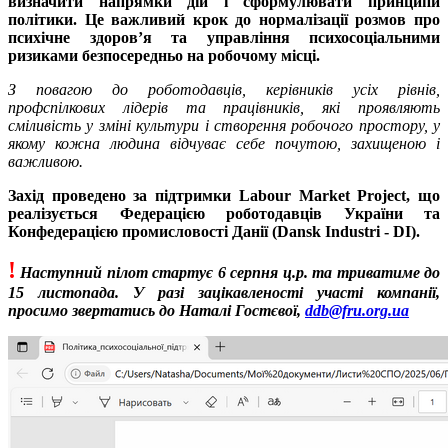
визначити напрямки дій і сформулювати принципи
політики. Це важливий крок до нормалізації розмов про
психічне здоров’я та управління психосоціальними
ризиками безпосередньо на робочому місці.
З повагою до роботодавців, керівників усіх рівнів,
профспілкових лідерів та працівників, які
проявляють
сміливість у змін
і культур
и і створ
ення робо
чого прост
ору, у
якому кожна людина відчуває себе почутою, захищеною і
важливою.
Захід проведено за підтримки Labour Market Project, що
реалізується Федерацією роботодавців України та
Конфедерацією промисловості Данії (Dansk Industri - DI).
!
Наступний пілот стартує 6 серпня ц.р. та триватиме до
15 листопада. У разі зацікавленості участі компанії,
просимо звертатись до Наталі Гостєвої,
ddb
@
fru
.
org
.
ua