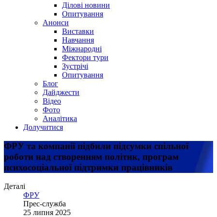
Ділові новини
Опитування
Анонси
Виставки
Навчання
Міжнародні
Фектори тури
Зустрічі
Опитування
Блог
Дайджести
Відео
Фото
Аналітика
Долучитися
ФРУ та компанії підбили підсумки спільної
роботи над створенням політик, програм
психосоціальної підтримки працівників
Деталі
ФРУ
Прес-служба
25 липня 2025