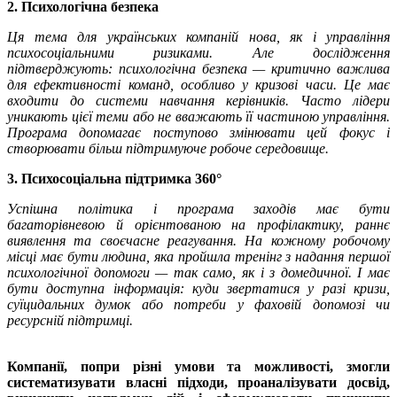
2. Психологічна безпека
Ця тема для українських компаній нова, як і управління
психосоціальними ризиками. Але дослідження
підтверджують: психологічна безпека — критично важлива
для ефективності команд, особливо у кризові часи. Це має
входити до системи навчання керівників. Часто лідери
уникають цієї теми або не вважають її частиною управління.
Програма допомагає поступово змінювати цей фокус і
створювати більш підтримуюче робоче середовище.
3. Психосоціальна підтримка 360°
Успішна політика і програма заходів має бути
багаторівневою й орієнтованою на профілактику, раннє
виявлення та своєчасне реагування. На кожному робочому
місці має бути людина, яка пройшла тренінг з надання першої
психологічної допомоги — так само, як і з домедичної. І має
бути доступна інформація: куди звертатися у разі кризи,
суїцидальних думок або потреби у фаховій допомозі чи
ресурсній підтримці.
Компанії, попри різні умови та можливості, змогли
систематизувати власні підходи, проаналізувати досвід,