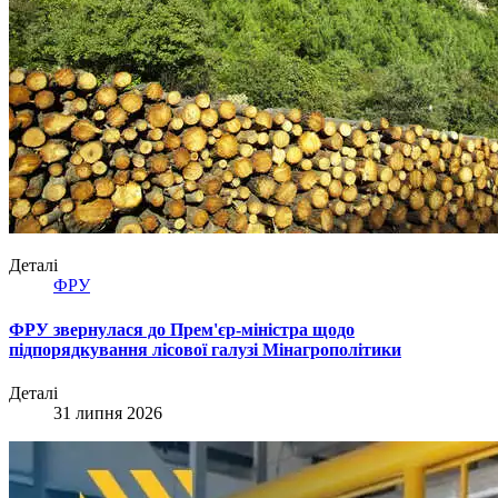
Деталі
ФРУ
ФРУ звернулася до Прем'єр-міністра щодо
підпорядкування лісової галузі Мінагрополітики
Деталі
31 липня 2026