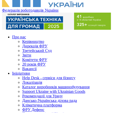
Федерація роботодавців України
Про нас
Керівництво
Дирекція ФРУ
Третейський Суд
Звіти
Комітети ФРУ
20 років ФРУ
Вакансії
Ініціативи
Help Desk - сервіси для бізнесу
Локалізація
Каталог виробників машинобудування
Support Ukraine with Ukrainian Goods
Рекомендації для Уряду
Дансько-Українська ділова рада
Кліматична платформа
ФРУ Дефенс