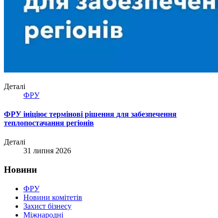
Деталі
ФРУ
ФРУ ініціює термінові рішення для забезпечення
теплопостачання регіонів
Деталі
31 липня 2026
Новини
ФРУ
Новини комітетів
Захист бізнесу
Міжнародні