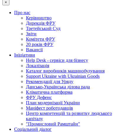
×
Про нас
Керівництво
Дирекція ФРУ
Третейський Суд
Звіти
Комітети ФРУ
20 років ФРУ
Вакансії
Ініціативи
Help Desk - сервіси для бізнесу
Локалізація
Каталог виробників машинобудування
Support Ukraine with Ukrainian Goods
Рекомендації для Уряду
Дансько-Українська ділова рада
Кліматична платформа
ФРУ Дефенс
План модернізації України
Маніфест роботодавців
Центр компетенцій та розвитку людського
капіталу
"Промисловий Рамштайн"
Соціальний діалог