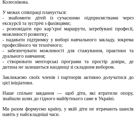
Колеснікова.
У межах співпраці планується:
- знайомити дітей із сучасними підприємствами через
екскурсії та зустрічі з фахівцями;
- розповідати про кар’єрні маршрути, затребувані професії,
можливості розвитку;
- надавати підтримку у виборі навчального закладу, зокрема
професійного чи технічного;
- забезпечувати можливості для стажування, практики та
дуального навчання;
- створювати менторські програми та простір довіри, де
дитина не залишиться наодинці зі складним вибором.
Закликаємо своїх членів і партнерів активно долучатися до
цієї ініціативи.
Наше спільне завдання — щоб діти, які втратили опору,
знайшли шлях до гідного майбутнього саме в Україні.
Ми разом формуємо країну, у якій діти не втрачають шансів
навіть у найскладніші часи.