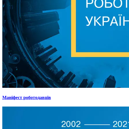
Маніфест роботодавців