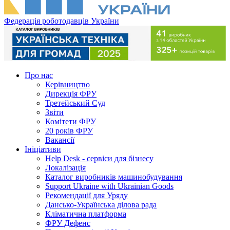
Федерація роботодавців України
Про нас
Керівництво
Дирекція ФРУ
Третейський Суд
Звіти
Комітети ФРУ
20 років ФРУ
Вакансії
Ініціативи
Help Desk - сервіси для бізнесу
Локалізація
Каталог виробників машинобудування
Support Ukraine with Ukrainian Goods
Рекомендації для Уряду
Дансько-Українська ділова рада
Кліматична платформа
ФРУ Дефенс