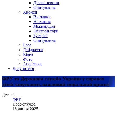
Ділові новини
Опитування
Анонси
Виставки
Навчання
Міжнародні
Фектори тури
Зустрічі
Опитування
Блог
Дайджести
Відео
Фото
Аналітика
Долучитися
ФРУ та Державна служба України у справах
дітей запускають важливий соціальний проєкт
Деталі
ФРУ
Прес-служба
16 липня 2025