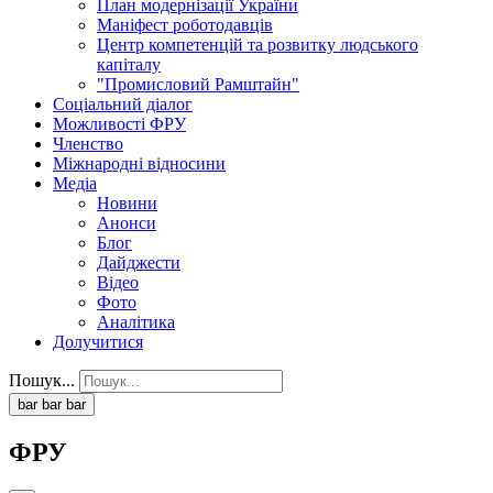
План модернізації України
Маніфест роботодавців
Центр компетенцій та розвитку людського
капіталу
"Промисловий Рамштайн"
Соціальний діалог
Можливості ФРУ
Членство
Міжнародні відносини
Медіа
Новини
Анонси
Блог
Дайджести
Відео
Фото
Аналітика
Долучитися
Пошук...
bar
bar
bar
ФРУ