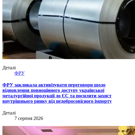
Деталі
ФРУ
ФРУ закликала активізувати переговори щодо
відновлення повноцінного доступу української
металургійної продукції до ЄС та посилити захист
внутрішнього ринку від недобросовісного імпорту
Деталі
7 серпня 2026