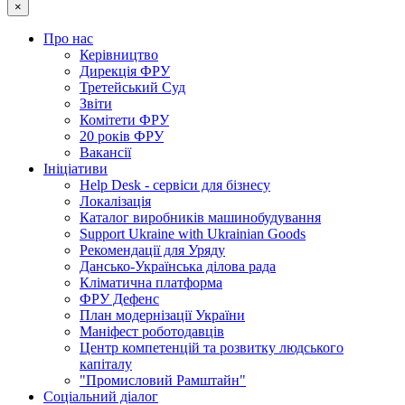
×
Про нас
Керівництво
Дирекція ФРУ
Третейський Суд
Звіти
Комітети ФРУ
20 років ФРУ
Вакансії
Ініціативи
Help Desk - сервіси для бізнесу
Локалізація
Каталог виробників машинобудування
Support Ukraine with Ukrainian Goods
Рекомендації для Уряду
Дансько-Українська ділова рада
Кліматична платформа
ФРУ Дефенс
План модернізації України
Маніфест роботодавців
Центр компетенцій та розвитку людського
капіталу
"Промисловий Рамштайн"
Соціальний діалог