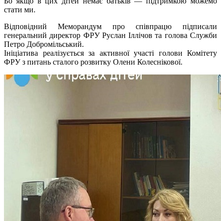
Бо якщо в цих дітей немає батьків — підтримкою можемо
стати ми.
Відповідний Меморандум про співпрацю підписали
генеральний директор ФРУ Руслан Іллічов та голова Служби
Петро Добромільський.
Ініціатива реалізується за активної участі голови Комітету
ФРУ з питань сталого розвитку Олени Колеснікової.