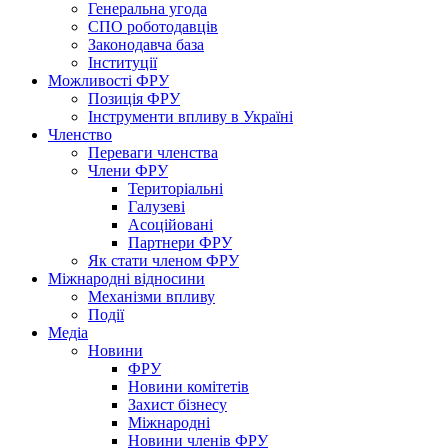
Генеральна угода
СПО роботодавців
Законодавча база
Інституції
Можливості ФРУ
Позиція ФРУ
Інструменти впливу в Україні
Членство
Переваги членства
Члени ФРУ
Територіальні
Галузеві
Асоційовані
Партнери ФРУ
Як стати членом ФРУ
Міжнародні відносини
Механізми впливу
Події
Медіа
Новини
ФРУ
Новини комітетів
Захист бізнесу
Міжнародні
Новини членів ФРУ