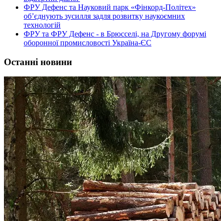
ФРУ Дефенс та Науковий парк «Фінкорд-Політех»
об’єднують зусилля задля розвитку наукоємних
технологій
ФРУ та ФРУ Дефенс - в Брюсселі, на Другому форумі
оборонної промисловості Україна-ЄС
Останні новини