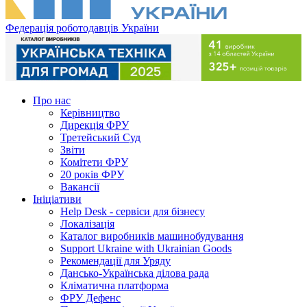
Федерація роботодавців України
Про нас
Керівництво
Дирекція ФРУ
Третейський Суд
Звіти
Комітети ФРУ
20 років ФРУ
Вакансії
Ініціативи
Help Desk - сервіси для бізнесу
Локалізація
Каталог виробників машинобудування
Support Ukraine with Ukrainian Goods
Рекомендації для Уряду
Дансько-Українська ділова рада
Кліматична платформа
ФРУ Дефенс