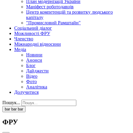
План модернізації України
Маніфест роботодавців
Центр компетенцій та розвитку людського
капіталу
"Промисловий Рамштайн"
Соціальний діалог
Можливості ФРУ
Членство
Міжнародні відносини
Медіа
Новини
Анонси
Блог
Дайджести
Відео
Фото
Аналітика
Долучитися
Пошук...
bar
bar
bar
ФРУ