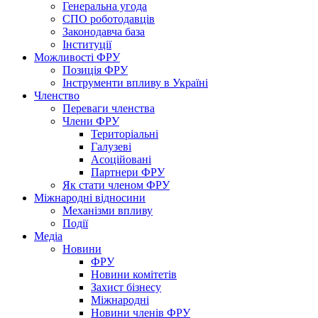
Генеральна угода
СПО роботодавців
Законодавча база
Інституції
Можливості ФРУ
Позиція ФРУ
Інструменти впливу в Україні
Членство
Переваги членства
Члени ФРУ
Територіальні
Галузеві
Асоційовані
Партнери ФРУ
Як стати членом ФРУ
Міжнародні відносини
Механізми впливу
Події
Медіа
Новини
ФРУ
Новини комітетів
Захист бізнесу
Міжнародні
Новини членів ФРУ