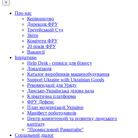
×
Про нас
Керівництво
Дирекція ФРУ
Третейський Суд
Звіти
Комітети ФРУ
20 років ФРУ
Вакансії
Ініціативи
Help Desk - сервіси для бізнесу
Локалізація
Каталог виробників машинобудування
Support Ukraine with Ukrainian Goods
Рекомендації для Уряду
Дансько-Українська ділова рада
Кліматична платформа
ФРУ Дефенс
План модернізації України
Маніфест роботодавців
Центр компетенцій та розвитку людського
капіталу
"Промисловий Рамштайн"
Соціальний діалог