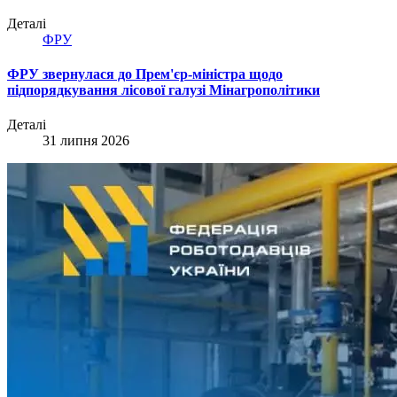
Деталі
ФРУ
ФРУ звернулася до Прем'єр-міністра щодо
підпорядкування лісової галузі Мінагрополітики
Деталі
31 липня 2026