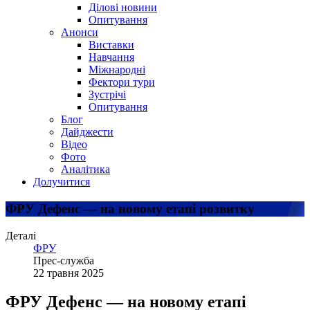
Ділові новини
Опитування
Анонси
Виставки
Навчання
Міжнародні
Фектори тури
Зустрічі
Опитування
Блог
Дайджести
Відео
Фото
Аналітика
Долучитися
ФРУ Дефенс — на новому етапі розвитку
Деталі
ФРУ
Прес-служба
22 травня 2025
ФРУ Дефенс — на новому етапі