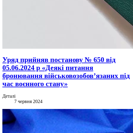
Уряд прийняв постанову № 650 від
05.06.2024 р «Деякі питання
бронювання військовозобов’язаних під
час воєнного стану»
Деталі
7 червня 2024