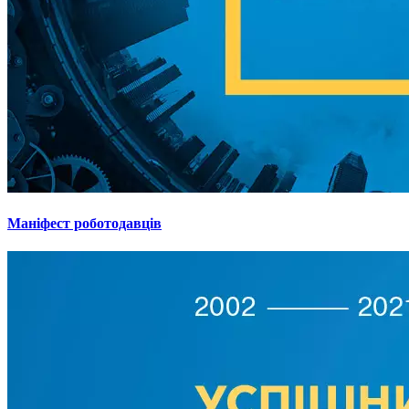
Маніфест роботодавців