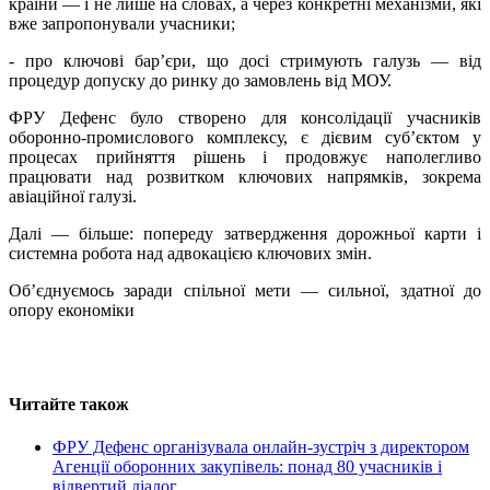
країни — і не лише на словах, а через конкретні механізми, які
вже запропонували учасники;
- про ключові бар’єри, що досі стримують галузь — від
процедур допуску до ринку до замовлень від МОУ.
ФРУ Дефенс було створено для консолідації учасників
оборонно-промислового комплексу, є дієвим суб’єктом у
процесах прийняття рішень і продовжує наполегливо
працювати над розвитком ключових напрямків, зокрема
авіаційної галузі.
Далі — більше: попереду затвердження дорожньої карти і
системна робота над адвокацією ключових змін.
Об’єднуємось заради спільної мети — сильної, здатної до
опору економіки
Читайте також
ФРУ Дефенс організувала онлайн-зустріч з директором
Агенції оборонних закупівель: понад 80 учасників і
відвертий діалог