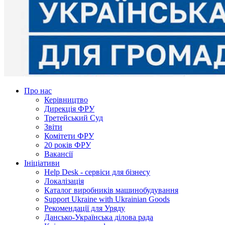
Про нас
Керівництво
Дирекція ФРУ
Третейський Суд
Звіти
Комітети ФРУ
20 років ФРУ
Вакансії
Ініціативи
Help Desk - сервіси для бізнесу
Локалізація
Каталог виробників машинобудування
Support Ukraine with Ukrainian Goods
Рекомендації для Уряду
Дансько-Українська ділова рада