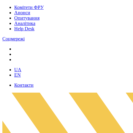
Комітети ФРУ
Анонси
Опитування
Аналітика
Help Desk
Соцмережі
UA
EN
Контакти