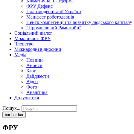
Кліматична платформа
ФРУ Дефенс
План модернізації України
Маніфест роботодавців
Центр компетенцій та розвитку людського капіталу
"Промисловий Рамштайн"
Соціальний діалог
Можливості ФРУ
Членство
Міжнародні відносини
Медіа
Новини
Анонси
Блог
Дайджести
Відео
Фото
Аналітика
Долучитися
Пошук...
bar
bar
bar
ФРУ