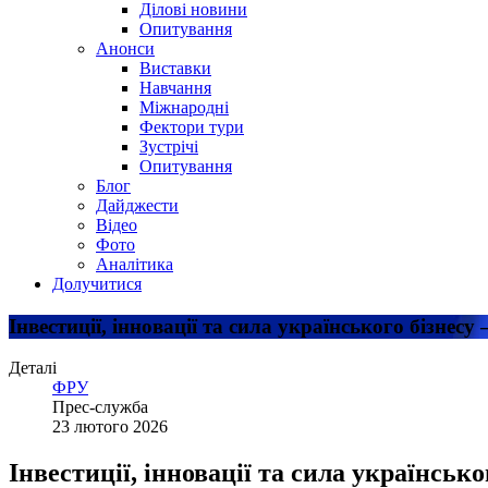
Ділові новини
Опитування
Анонси
Виставки
Навчання
Міжнародні
Фектори тури
Зустрічі
Опитування
Блог
Дайджести
Відео
Фото
Аналітика
Долучитися
Інвестиції, інновації та сила українського бізне
Деталі
ФРУ
Прес-служба
23 лютого 2026
Інвестиції, інновації та сила українськ