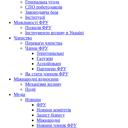
Генеральна угода
СПО роботодавців
Законодавча база
Інституції
Можливості ФРУ
Позиція ФРУ
Інструменти впливу в Україні
Членство
Переваги членства
Члени ФРУ
Територіальні
Галузеві
Асоційовані
Партнери ФРУ
Як стати членом ФРУ
Міжнародні відносини
Механізми впливу
Події
Медіа
Новини
ФРУ
Новини комітетів
Захист бізнесу
Міжнародні
Новини членів ФРУ