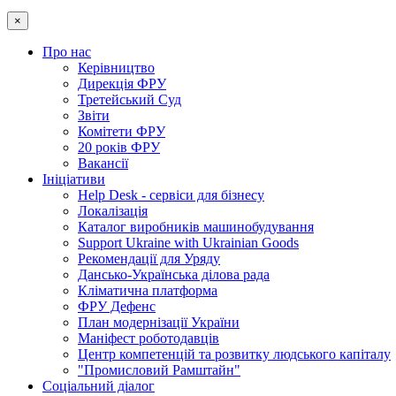
×
Про нас
Керівництво
Дирекція ФРУ
Третейський Суд
Звіти
Комітети ФРУ
20 років ФРУ
Вакансії
Ініціативи
Help Desk - сервіси для бізнесу
Локалізація
Каталог виробників машинобудування
Support Ukraine with Ukrainian Goods
Рекомендації для Уряду
Дансько-Українська ділова рада
Кліматична платформа
ФРУ Дефенс
План модернізації України
Маніфест роботодавців
Центр компетенцій та розвитку людського капіталу
"Промисловий Рамштайн"
Соціальний діалог