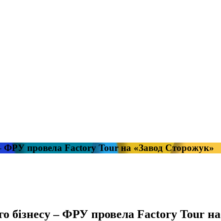
су – ФРУ провела Factory Tour на «Завод Сторожук»
ого бізнесу – ФРУ провела Factory Tour 