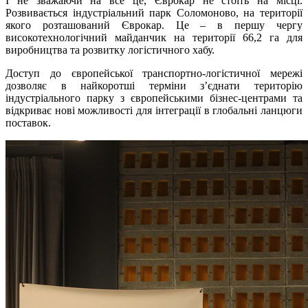
І не зважаючи на все це, Єврокар не стоїть на місці.
Розвивається індустріальний парк Соломоново, на території
якого розташований Єврокар. Це – в першу чергу
високотехнологічний майданчик на території 66,2 га для
виробництва та розвитку логістичного хабу.
Доступ до європейської транспортно-логістичної мережі
дозволяє в найкоротші терміни з’єднати територію
індустріального парку з європейськими бізнес-центрами та
відкриває нові можливості для інтеграції в глобальні ланцюги
поставок.