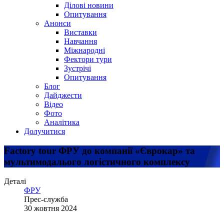
Ділові новини
Опитування
Анонси
Виставки
Навчання
Міжнародні
Фектори тури
Зустрічі
Опитування
Блог
Дайджести
Відео
Фото
Аналітика
Долучитися
Factory tour ФРУ до компанії «Єврокар» та
мультимодалього логістичного комплексу
Деталі
ФРУ
Прес-служба
30 жовтня 2024