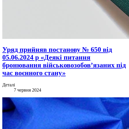
Уряд прийняв постанову № 650 від
05.06.2024 р «Деякі питання
бронювання військовозобов’язаних під
час воєнного стану»
Деталі
7 червня 2024