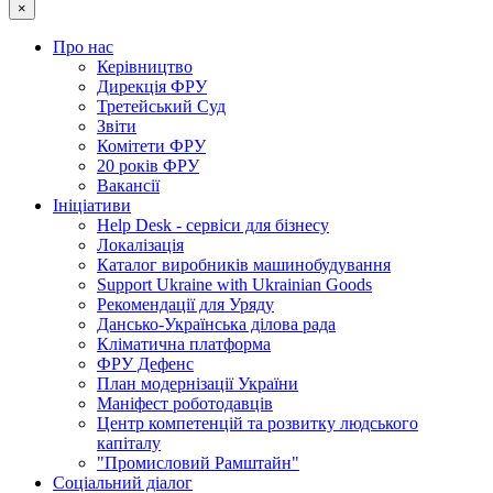
×
Про нас
Керівництво
Дирекція ФРУ
Третейський Суд
Звіти
Комітети ФРУ
20 років ФРУ
Вакансії
Ініціативи
Help Desk - сервіси для бізнесу
Локалізація
Каталог виробників машинобудування
Support Ukraine with Ukrainian Goods
Рекомендації для Уряду
Дансько-Українська ділова рада
Кліматична платформа
ФРУ Дефенс
План модернізації України
Маніфест роботодавців
Центр компетенцій та розвитку людського
капіталу
"Промисловий Рамштайн"
Соціальний діалог