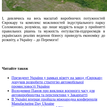
І, дивлячись на весь масштаб виробничих потужностей
Єврокару та комплекс можливостей індустріального парку
Соломоново, розумієш, що лише мудрість влади у прийнятті
правильних рішень та мужність ентузіастів-підприємців в
українських реаліях ведення бізнесу приведуть економіку до
розквіту, а Україну – до Перемоги!
Читайте також
Президент України у рамках візиту на завод «Єврокар»
доручив розробити стратегію автомобільної
промисловості України
Володимир Панов про виклики воєнного часу для
автовиробництва та перспективи у Закарпатті
В Україні вперше пройшла міжнародна конференція
Manufacturing Day Ukraine