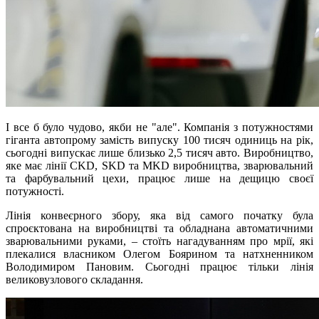
І все б було чудово, якби не "але". Компанія з потужностями
гіганта автопрому замість випуску 100 тисяч одиниць на рік,
сьогодні випускає лише близько 2,5 тисяч авто. Виробництво,
яке має лінії CKD, SKD та MKD виробництва, зварювальний
та фарбувальний цехи, працює лише на дещицю своєї
потужності.
Лінія конвеєрного збору, яка від самого початку була
спроєктована на виробництві та обладнана автоматичними
зварювальними руками, – стоїть нагадуванням про мрії, які
плекалися власником Олегом Боярином та натхненником
Володимиром Пановим. Сьогодні працює тільки лінія
великовузлового складання.