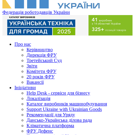
Федерація роботодавців України
Про нас
Керівництво
Дирекція ФРУ
Третейський Суд
Звіти
Комітети ФРУ
20 років ФРУ
Вакансії
Ініціативи
Help Desk - сервіси для бізнесу
Локалізація
Каталог виробників машинобудування
Support Ukraine with Ukrainian Goods
Рекомендації для Уряду
Дансько-Українська ділова рада
Кліматична платформа
ФРУ Дефенс