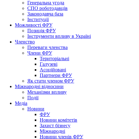
Генеральна угода
СПО роботодавців
Законодавча база
Інституції
Можливості ФРУ
Позиція ФРУ
Інструменти впливу в Україні
Членство
Переваги членства
Члени ФРУ
Територіальні
Галузеві
Асоційовані
Партнери ФРУ
Як стати членом ФРУ
Міжнародні відносини
Механізми впливу
Події
Медіа
Новини
ФРУ
Новини комітетів
Захист бізнесу
Міжнародні
Новини членів ФРУ