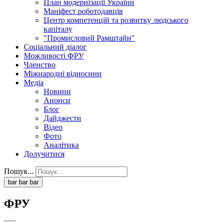
План модернізації України
Маніфест роботодавців
Центр компетенцій та розвитку людського
капіталу
"Промисловий Рамштайн"
Соціальний діалог
Можливості ФРУ
Членство
Міжнародні відносини
Медіа
Новини
Анонси
Блог
Дайджести
Відео
Фото
Аналітика
Долучитися
Пошук...
bar
bar
bar
ФРУ