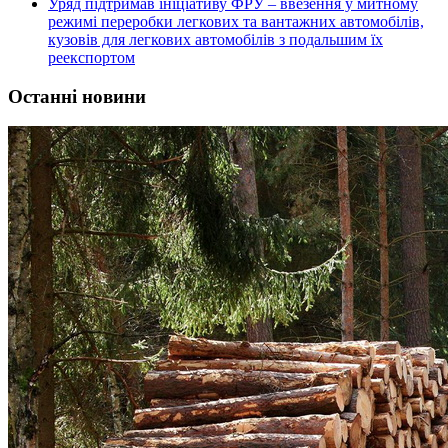
Уряд підтримав ініціативу ФРУ – ввезення у митному
режимі переробки легкових та вантажних автомобілів,
кузовів для легкових автомобілів з подальшим їх
реекспортом
Останні новини