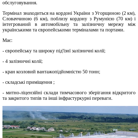
обслуговування.
Термінал знаходиться на кордоні України з Угорщиною (2 км),
Словаччиною (6 км), поблизу кордону з Румунією (70 км) і
інтегрований в автомобільну та залізничну мережу між
українськими та європейськими терміналами та портами.
Має:
- європейську та широку під'їзнї залізничні колії;
- 4 залізничні колії;
- кран козловий вантажопідйомністю 50 тонн;
- складські приміщення ;
- митно-ліцензійні склади тимчасового зберігання відкритого
та закритого типів та інші інфрастуркурні переваги.