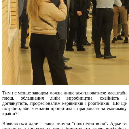
Тим не менше заводом можна лише захоплюватися: масштаби
площ, обладнання ліній виробництва, охайність і
доглянутість, професіоналізм керівників і робітників! Що ще
потрібно, аби компанія процвітала і працювала на економіку
країни?!
Виявляється одне – наша звична "політична воля". Адже за
поточних законодавчих умов імпортувати стало вигідніше,