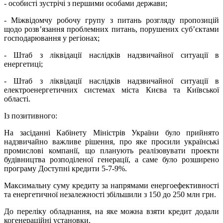
- особисті зустрічі з першими особами держави;
- Міжвідомчу робочу групу з питань розгляду пропозицій
щодо розв’язання проблемних питань, порушених суб’єктами
господарювання у регіонах;
- Штаб з ліквідації наслідків надзвичайної ситуації в
енергетиці;
- Штаб з ліквідації наслідків надзвичайної ситуації в
електроенергетичних системах міста Києва та Київської
області.
Із позитивного:
На засіданні Кабінету Міністрів України було прийнято
надзвичайно важливе рішення, про яке просили українські
промислові компанії, що планують реалізовувати проекти
будівництва розподіленої генерації, а саме було розширено
програму Доступні кредити 5-7-9%.
Максимальну суму кредиту за напрямами енергоефективності
та енергетичної незалежності збільшили з 150 до 250 млн грн.
До переліку обладнання, на яке можна взяти кредит додали
когенераційні установки.