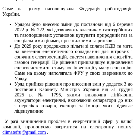
Саме на цьому наголошувала Федерація роботодавців
України.
Урядом було внесено зміни до постанови від 6 березня
2022 р. № 222, які дозволяють власникам газотурбінних
та газопоршневих установок купувати природний газ за
спеціальними цінами, що є нижчими за ринкові.
До 2029 року продовжено пільги зі сплати ПДВ та мита
на ввезення енергетичного обладнання для вітрових і
сонячних електростанцій, систем накопичення енергії та
газової генерації. Це рішення пришвидшує відновлення
енергосистеми та стимулює інвестиції у малу генерацію.
Саме на цьому наполягала ФРУ у своїх зверненнях до
Уряду.
Уряд прийняв рішення про внесення змін у додаток 3 до
постанови Кабінету Міністрів України від 31 грудня
2025 р. № 1795, якими виключив літій-іонні
акумулятори електричні, включаючи сепаратори до них
з переліків товарів, експорт та імпорт яких підлягає
ліцензуванню.
У разі виникнення проблем в енергетичній сфері у вашої
компанії, пропонуємо звертатися на електронну пошту:
climatefru@gmail.com
.