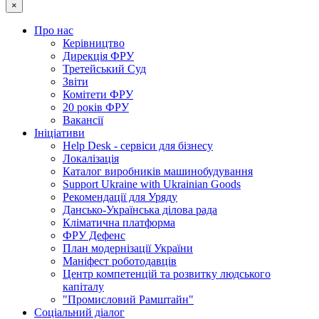
×
Про нас
Керівництво
Дирекція ФРУ
Третейський Суд
Звіти
Комітети ФРУ
20 років ФРУ
Вакансії
Ініціативи
Help Desk - сервіси для бізнесу
Локалізація
Каталог виробників машинобудування
Support Ukraine with Ukrainian Goods
Рекомендації для Уряду
Дансько-Українська ділова рада
Кліматична платформа
ФРУ Дефенс
План модернізації України
Маніфест роботодавців
Центр компетенцій та розвитку людського
капіталу
"Промисловий Рамштайн"
Соціальний діалог