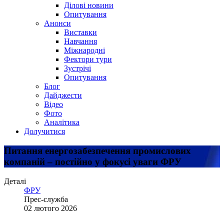
Ділові новини
Опитування
Анонси
Виставки
Навчання
Міжнародні
Фектори тури
Зустрічі
Опитування
Блог
Дайджести
Відео
Фото
Аналітика
Долучитися
Питання енергозабезпечення промислових
компаній – постійно у фокусі уваги ФРУ
Деталі
ФРУ
Прес-служба
02 лютого 2026