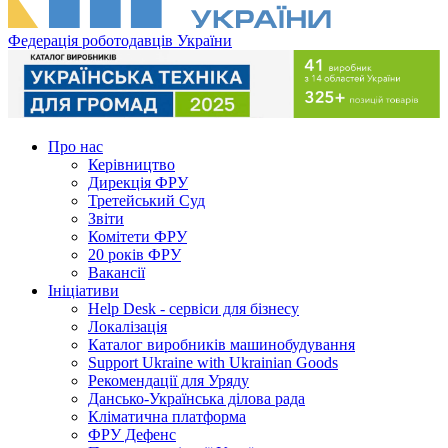
Федерація роботодавців України
Про нас
Керівництво
Дирекція ФРУ
Третейський Суд
Звіти
Комітети ФРУ
20 років ФРУ
Вакансії
Ініціативи
Help Desk - сервіси для бізнесу
Локалізація
Каталог виробників машинобудування
Support Ukraine with Ukrainian Goods
Рекомендації для Уряду
Дансько-Українська ділова рада
Кліматична платформа
ФРУ Дефенс