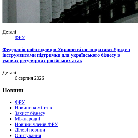
Деталі
ФРУ
Федерація роботодавців України вітає ініціативи Уряду з
інструментами підтримки для українського бізнесу в
умовах регулярних російських атак
Деталі
6 серпня 2026
Новини
ФРУ
Новини комітетів
Захист бізнесу
Міжнародні
Новини членів ФРУ
Ділові новини
Опитування