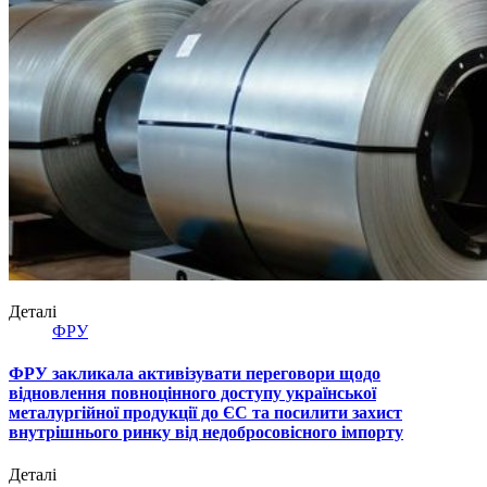
Деталі
ФРУ
ФРУ закликала активізувати переговори щодо
відновлення повноцінного доступу української
металургійної продукції до ЄС та посилити захист
внутрішнього ринку від недобросовісного імпорту
Деталі