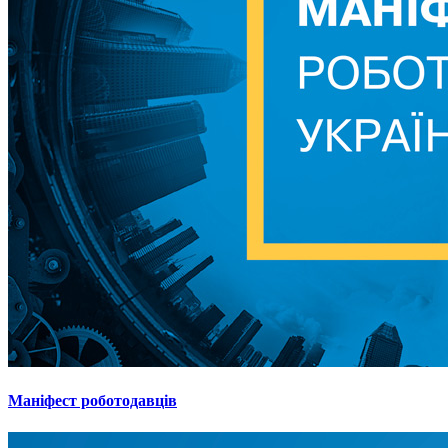
Маніфест роботодавців