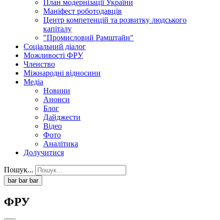
План модернізації України
Маніфест роботодавців
Центр компетенцій та розвитку людського
капіталу
"Промисловий Рамштайн"
Соціальний діалог
Можливості ФРУ
Членство
Міжнародні відносини
Медіа
Новини
Анонси
Блог
Дайджести
Відео
Фото
Аналітика
Долучитися
Пошук...
bar
bar
bar
ФРУ