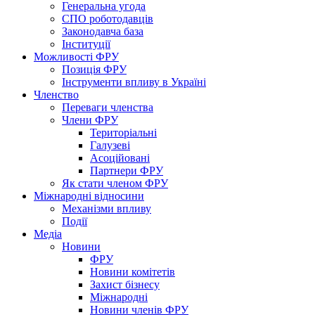
Генеральна угода
СПО роботодавців
Законодавча база
Інституції
Можливості ФРУ
Позиція ФРУ
Інструменти впливу в Україні
Членство
Переваги членства
Члени ФРУ
Територіальні
Галузеві
Асоційовані
Партнери ФРУ
Як стати членом ФРУ
Міжнародні відносини
Механізми впливу
Події
Медіа
Новини
ФРУ
Новини комітетів
Захист бізнесу
Міжнародні
Новини членів ФРУ