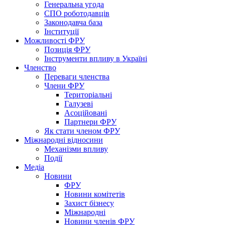
Генеральна угода
СПО роботодавців
Законодавча база
Інституції
Можливості ФРУ
Позиція ФРУ
Інструменти впливу в Україні
Членство
Переваги членства
Члени ФРУ
Територіальні
Галузеві
Асоційовані
Партнери ФРУ
Як стати членом ФРУ
Міжнародні відносини
Механізми впливу
Події
Медіа
Новини
ФРУ
Новини комітетів
Захист бізнесу
Міжнародні
Новини членів ФРУ