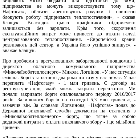
виділяють міські бюджети для підготовки до зими,
підприємства не можуть використовувати, тому що«
Нафтогаз», облгази арештовують рахунки і повністю
блокують роботу підприємств теплопостачання», - сказав
Блащук. Внаслідок цього працівники підприємств
залишаються без зарплати. Крім того, скорочення
експлуатаційних витрат може привести до втрати галузі
централізованого теплопостачання. «Європейські країни
розвивають цей сектор, а Україна його успішно знищує», -
вважає Блащук.
Про проблеми з врегулюванням заборгованості повідомив і
директор обласного комунального підприємства
«Миколаївоблтеплоенерго» Микола Логвінов. «У нас ситуація
смішна. Боргів за останні два роки по газу у нас немає. У нас
переплата «Нафтогазу» - 1 млн гривень. Є договір на
реструктуризацію, який можна закрити переплатою. Ми
почали закривати борги опалювального періоду 2016/2017
років. Залишилося боргів на сьогодні 5,3 млн гривень», -
зазначив він. За словами Логвинова, «Нафтогаз» подав до
Державної виконавчої служби документи на стягнення з
«Миколаївоблтеплоенерго» боргу, що тягне за собою
додаткові витрати з оплати виконавчого збору - і це мільйони
гривень.
«Джерела погашення, крім як йти в місцеву владу, у мене