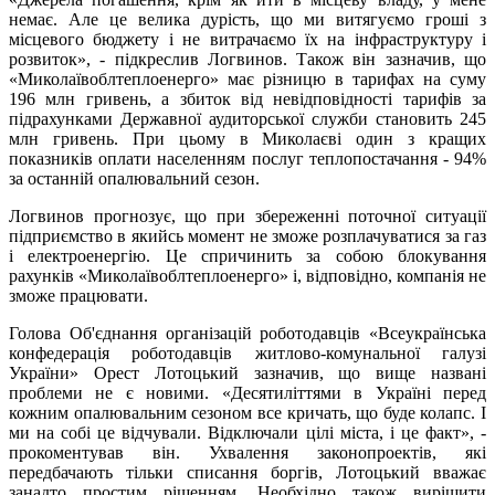
немає. Але це велика дурість, що ми витягуємо гроші з
місцевого бюджету і не витрачаємо їх на інфраструктуру і
розвиток», - підкреслив Логвинов. Також він зазначив, що
«Миколаївоблтеплоенерго» має різницю в тарифах на суму
196 млн гривень, а збиток від невідповідності тарифів за
підрахунками Державної аудиторської служби становить 245
млн гривень. При цьому в Миколаєві один з кращих
показників оплати населенням послуг теплопостачання - 94%
за останній опалювальний сезон.
Логвинов прогнозує, що при збереженні поточної ситуації
підприємство в якийсь момент не зможе розплачуватися за газ
і електроенергію. Це спричинить за собою блокування
рахунків «Миколаївоблтеплоенерго» і, відповідно, компанія не
зможе працювати.
Голова Об'єднання організацій роботодавців «Всеукраїнська
конфедерація роботодавців житлово-комунальної галузі
України» Орест Лотоцький зазначив, що вище названі
проблеми не є новими. «Десятиліттями в Україні перед
кожним опалювальним сезоном все кричать, що буде колапс. І
ми на собі це відчували. Відключали цілі міста, і це факт», -
прокоментував він. Ухвалення законопроектів, які
передбачають тільки списання боргів, Лотоцький вважає
занадто простим рішенням. Необхідно також вирішити