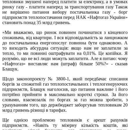
тепловики змушені наперед платити за електрику, а в умовах
ринку газу - платити наперед за транспортування газу Також
не вирішено питання вибору постачальника газу - борг
підприємств теплопостачання перед НАК «Нафтогаз України»
становить понад 35 млрд гривень.
«Ми вважаємо, що ринок повинен починатися з кінцевого
споживача, від квартири. І вся відповідальність за ланцюжком
до постачальника енергопослуг повинна бути однаковою. А
то виходить абсурдна ситуація: якщо нам не заплатили за
тепло, то ми повинні оштрафувати на 0,01%. Це копійки. Я
розумію, що не всі люди можуть заплатити. Але я питаю: чому
«Нафтогаз» виставляє нам (штраф) більше 50%?» - сказав
Блащук.
Щодо законопроекту № 3800-1, який передбачає списання
боргів за спожитий газ теплопостачальних і теплогенеруючих
підприємств, Блащук наголосив, що питання важливе і його
потрібно прийняти в максимально короткі строки. За його
словами, взаємозалік по боргах за газ можна зробити, з
урахуванням того, що держбюджет заборгував тепловикам 20
млрд гривень різниці в тарифах.
Ще однією проблемою тепловиків є арешт рахунків
підприємств. «Навіть ту мізерну кількість коштів, які