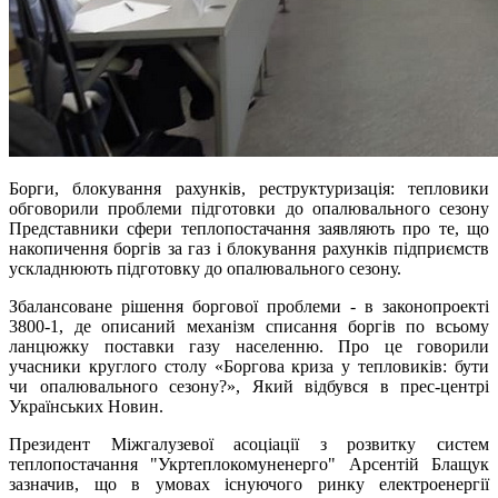
Борги, блокування рахунків, реструктуризація: тепловики
обговорили проблеми підготовки до опалювального сезону
Представники сфери теплопостачання заявляють про те, що
накопичення боргів за газ і блокування рахунків підприємств
ускладнюють підготовку до опалювального сезону.
Збалансоване рішення боргової проблеми - в законопроекті
3800-1, де описаний механізм списання боргів по всьому
ланцюжку поставки газу населенню. Про це говорили
учасники круглого столу «Боргова криза у тепловиків: бути
чи опалювального сезону?», Який відбувся в прес-центрі
Українських Новин.
Президент Міжгалузевої асоціації з розвитку систем
теплопостачання "Укртеплокомуненерго" Арсентій Блащук
зазначив, що в умовах існуючого ринку електроенергії