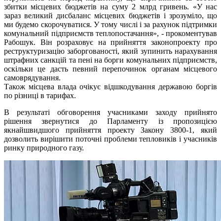
збитки місцевих бюджетів на суму 2 млрд гривень. «У нас
зараз великий дисбаланс місцевих бюджетів і зрозуміло, що
ми будемо скорочуватися. У тому числі і за рахунок підтримки
комунальний підприємств теплопостачання», - прокоментував
Рабошук. Він розраховує на прийняття законопроекту про
реструктуризацію заборгованості, який зупинить нарахування
штрафних санкцій та пені на борги комунальних підприємств,
оскільки це дасть певний перепочинок органам місцевого
самоврядування.
Також місцева влада очікує відшкодування державою боргів
по різниці в тарифах.
В результаті обговорення учасниками заходу прийнято
рішення звернутися до Парламенту із пропозицією
якнайшвидшого прийняття проекту Закону 3800-1, який
дозволить вирішити поточні проблеми тепловиків і учасників
ринку природного газу.