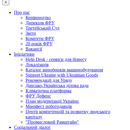
×
Про нас
Керівництво
Дирекція ФРУ
Третейський Суд
Звіти
Комітети ФРУ
20 років ФРУ
Вакансії
Ініціативи
Help Desk - сервіси для бізнесу
Локалізація
Каталог виробників машинобудування
Support Ukraine with Ukrainian Goods
Рекомендації для Уряду
Дансько-Українська ділова рада
Кліматична платформа
ФРУ Дефенс
План модернізації України
Маніфест роботодавців
Центр компетенцій та розвитку людського
капіталу
"Промисловий Рамштайн"
Соціальний діалог