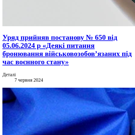
Уряд прийняв постанову № 650 від
05.06.2024 р «Деякі питання
бронювання військовозобов’язаних під
час воєнного стану»
Деталі
7 червня 2024