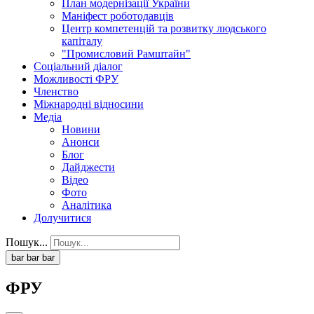
План модернізації України
Маніфест роботодавців
Центр компетенцій та розвитку людського
капіталу
"Промисловий Рамштайн"
Соціальний діалог
Можливості ФРУ
Членство
Міжнародні відносини
Медіа
Новини
Анонси
Блог
Дайджести
Відео
Фото
Аналітика
Долучитися
Пошук...
bar
bar
bar
ФРУ