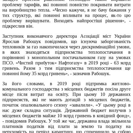
проблему тарифів, які повинні повністю покривати витрати
на виробництво тепла. «Чесно кажучи, я не бачу бажання у
тих структур, які повинні впливати на процес, як-то цю
проблему вирішувати. Виходять найпростіші рішення», -
підкреслив він.
Заступник виконавчого директора Асоціації міст України
Ярослав Рабошук повідомив, що існуюча заборгованість
тепловиків за газ накопичилася через дискримінаційні умови,
в яких знаходяться підприємства теплопостачання в
порівнянні з монопольним постачальником газу на умовах
ПСО. «Чистий прибуток« Нафтогазу» в 2019 році - 63 млрд
гривень. Разом з тим підприємства теплопостачання ще
повинні йому 35 млрд гривень», - зазначив Рабошук.
За його словами, в 2019 році підтримка житлово-
комунального господарства з місцевих бюджетів посіла друге
місце після витрат на освіту. При цьому 10 державних
підприємств, які не мають дотацій з місцевих бюджетів,
початок опалювального сезону «завалили». «У цьому році в
нас дуже складна ситуація. Державний бюджет вилучив з
місцевих бюджетів майже 10 млрд гривень в ковідний фонд»,
- повідомив Рабошук. У той же час, державна влада звільнила
платників податків від плати за землю та податку на
нерухомість на період карантину, що спричинило за собою