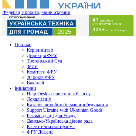
Федерація роботодавців України
Про нас
Керівництво
Дирекція ФРУ
Третейський Суд
Звіти
Комітети ФРУ
20 років ФРУ
Вакансії
Ініціативи
Help Desk - сервіси для бізнесу
Локалізація
Каталог виробників машинобудування
Support Ukraine with Ukrainian Goods
Рекомендації для Уряду
Дансько-Українська ділова рада
Кліматична платформа
ФРУ Дефенс