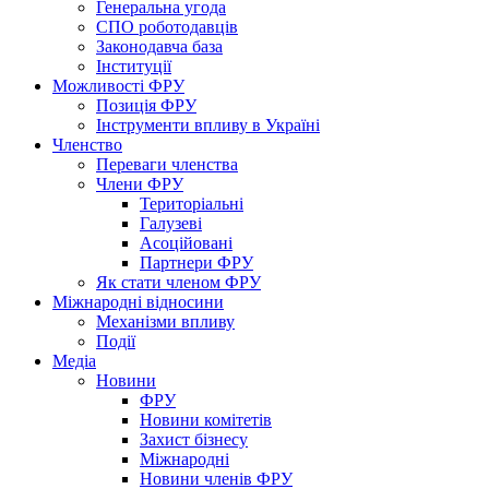
Генеральна угода
СПО роботодавців
Законодавча база
Інституції
Можливості ФРУ
Позиція ФРУ
Інструменти впливу в Україні
Членство
Переваги членства
Члени ФРУ
Територіальні
Галузеві
Асоційовані
Партнери ФРУ
Як стати членом ФРУ
Міжнародні відносини
Механізми впливу
Події
Медіа
Новини
ФРУ
Новини комітетів
Захист бізнесу
Міжнародні
Новини членів ФРУ