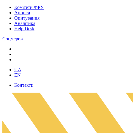
Комітети ФРУ
Анонси
Опитування
Аналітика
Help Desk
Соцмережі
UA
EN
Контакти