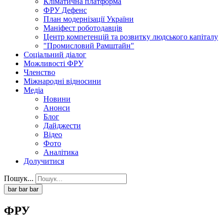
Кліматична платформа
ФРУ Дефенс
План модернізації України
Маніфест роботодавців
Центр компетенцій та розвитку людського капіталу
"Промисловий Рамштайн"
Соціальний діалог
Можливості ФРУ
Членство
Міжнародні відносини
Медіа
Новини
Анонси
Блог
Дайджести
Відео
Фото
Аналітика
Долучитися
Пошук...
bar
bar
bar
ФРУ