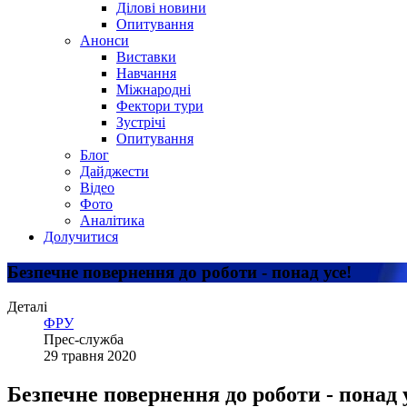
Ділові новини
Опитування
Анонси
Виставки
Навчання
Міжнародні
Фектори тури
Зустрічі
Опитування
Блог
Дайджести
Відео
Фото
Аналітика
Долучитися
Безпечне повернення до роботи - понад усе!
Деталі
ФРУ
Прес-служба
29 травня 2020
Безпечне повернення до роботи - понад 