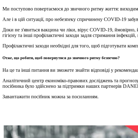
Ми поступово повертаємося до звичного ритму життя: виходимо 
Але і в цій ситуації, про небезпеку спричинену COVID-19 забув
Доки не з'явиться вакцина чи ліки, вірус COVID-19, ймовірно
гігієну та інші профілактичні заходи задля стримання інфекцій, 
Профілактичні заходи необхідні для того, щоб підготувати комп
Отже, що робити, щоб повернутися до звичного ритму безпечно?
На це та інші питання ви зможете знайти відповіді у рекоменд
Аналітичний центр економіко-правових досліджень та прогнозу
посібника було здійснено за підтримки наших партнерів DAN
Завантажити посібник можна за посиланням.