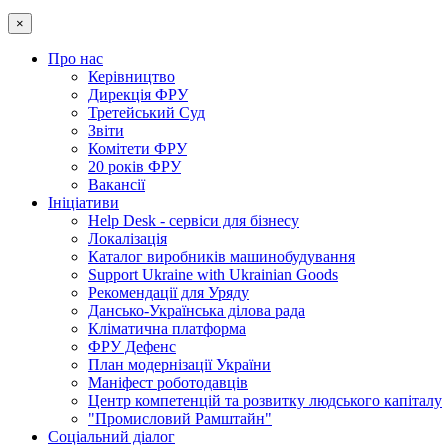
×
Про нас
Керівництво
Дирекція ФРУ
Третейський Суд
Звіти
Комітети ФРУ
20 років ФРУ
Вакансії
Ініціативи
Help Desk - сервіси для бізнесу
Локалізація
Каталог виробників машинобудування
Support Ukraine with Ukrainian Goods
Рекомендації для Уряду
Дансько-Українська ділова рада
Кліматична платформа
ФРУ Дефенс
План модернізації України
Маніфест роботодавців
Центр компетенцій та розвитку людського капіталу
"Промисловий Рамштайн"
Соціальний діалог