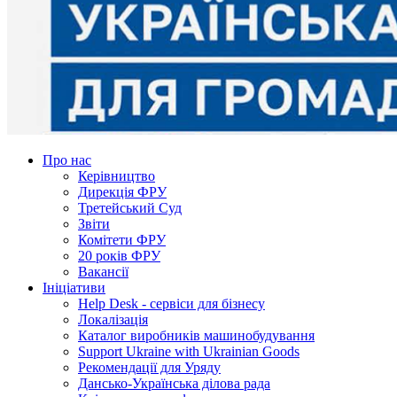
Про нас
Керівництво
Дирекція ФРУ
Третейський Суд
Звіти
Комітети ФРУ
20 років ФРУ
Вакансії
Ініціативи
Help Desk - сервіси для бізнесу
Локалізація
Каталог виробників машинобудування
Support Ukraine with Ukrainian Goods
Рекомендації для Уряду
Дансько-Українська ділова рада