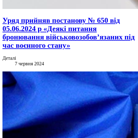
Уряд прийняв постанову № 650 від
05.06.2024 р «Деякі питання
бронювання військовозобов’язаних під
час воєнного стану»
Деталі
7 червня 2024