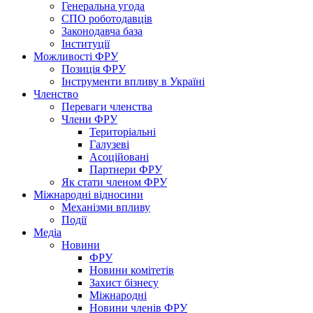
Генеральна угода
СПО роботодавців
Законодавча база
Інституції
Можливості ФРУ
Позиція ФРУ
Інструменти впливу в Україні
Членство
Переваги членства
Члени ФРУ
Територіальні
Галузеві
Асоційовані
Партнери ФРУ
Як стати членом ФРУ
Міжнародні відносини
Механізми впливу
Події
Медіа
Новини
ФРУ
Новини комітетів
Захист бізнесу
Міжнародні
Новини членів ФРУ