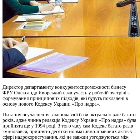
Директор департаменту конкурентоспроможності бізнесу
ФРУ Олександр Яворський взяв участь у робочій зустрічі з
формування принципових підходів, які будуть покладені в
основу нового Кодексу України «Про надра».
Питання осучаснення законодавчої бази актуально вже багато
років, адже чинна редакція Кодексу України «Про надра» була
прийнята ще у 1994 році. З того часу сам Кодекс багато разів
змінювався, прийнято десятки нормативно-правових актів у
сфері надрокористування, які не завжди узгоджуються між