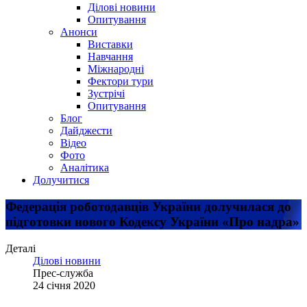
Ділові новини
Опитування
Анонси
Виставки
Навчання
Міжнародні
Фектори тури
Зустрічі
Опитування
Блог
Дайджести
Відео
Фото
Аналітика
Долучитися
Федерація роботодавців України долучилася до
підготовки нового Кодексу України «Про надра»
Деталі
Ділові новини
Прес-служба
24 січня 2020