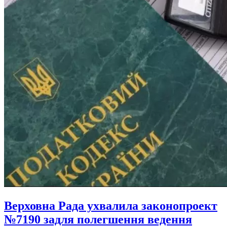
Верховна Рада ухвалила законопроект
№7190 задля полегшення ведення