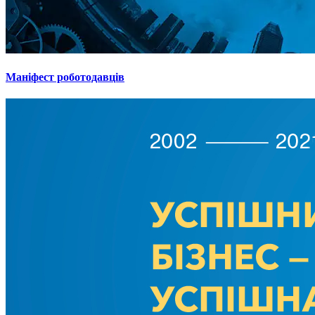
Маніфест роботодавців