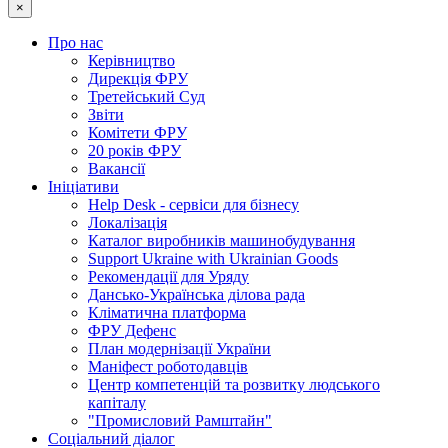
×
Про нас
Керівництво
Дирекція ФРУ
Третейський Суд
Звіти
Комітети ФРУ
20 років ФРУ
Вакансії
Ініціативи
Help Desk - сервіси для бізнесу
Локалізація
Каталог виробників машинобудування
Support Ukraine with Ukrainian Goods
Рекомендації для Уряду
Дансько-Українська ділова рада
Кліматична платформа
ФРУ Дефенс
План модернізації України
Маніфест роботодавців
Центр компетенцій та розвитку людського
капіталу
"Промисловий Рамштайн"
Соціальний діалог