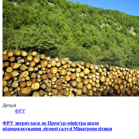
Деталі
ФРУ
ФРУ звернулася до Прем'єр-міністра щодо
підпорядкування лісової галузі Мінагрополітики