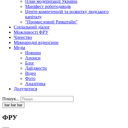
План модернізації України
Маніфест роботодавців
Центр компетенцій та розвитку людського
капіталу
"Промисловий Рамштайн"
Соціальний діалог
Можливості ФРУ
Членство
Міжнародні відносини
Медіа
Новини
Анонси
Блог
Дайджести
Відео
Фото
Аналітика
Долучитися
Пошук...
bar
bar
bar
ФРУ