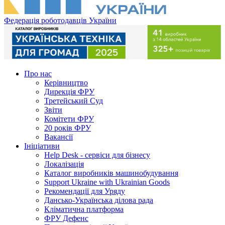
Федерація роботодавців України
Про нас
Керівництво
Дирекція ФРУ
Третейський Суд
Звіти
Комітети ФРУ
20 років ФРУ
Вакансії
Ініціативи
Help Desk - сервіси для бізнесу
Локалізація
Каталог виробників машинобудування
Support Ukraine with Ukrainian Goods
Рекомендації для Уряду
Дансько-Українська ділова рада
Кліматична платформа
ФРУ Дефенс