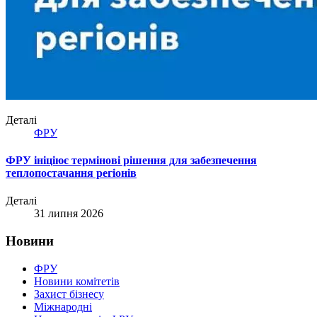
Деталі
ФРУ
ФРУ ініціює термінові рішення для забезпечення
теплопостачання регіонів
Деталі
31 липня 2026
Новини
ФРУ
Новини комітетів
Захист бізнесу
Міжнародні