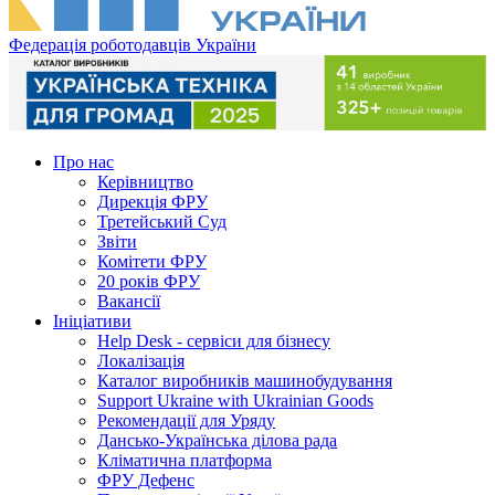
Федерація роботодавців України
Про нас
Керівництво
Дирекція ФРУ
Третейський Суд
Звіти
Комітети ФРУ
20 років ФРУ
Вакансії
Ініціативи
Help Desk - сервіси для бізнесу
Локалізація
Каталог виробників машинобудування
Support Ukraine with Ukrainian Goods
Рекомендації для Уряду
Дансько-Українська ділова рада
Кліматична платформа
ФРУ Дефенс