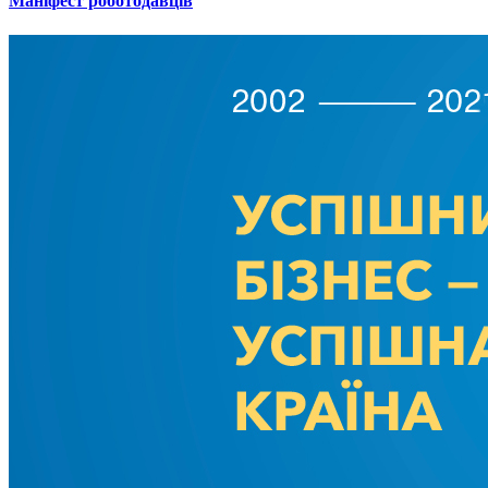
Маніфест роботодавців