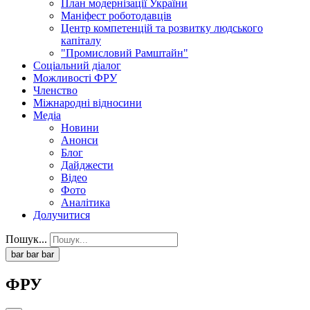
План модернізації України
Маніфест роботодавців
Центр компетенцій та розвитку людського
капіталу
"Промисловий Рамштайн"
Соціальний діалог
Можливості ФРУ
Членство
Міжнародні відносини
Медіа
Новини
Анонси
Блог
Дайджести
Відео
Фото
Аналітика
Долучитися
Пошук...
bar
bar
bar
ФРУ