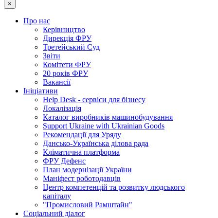
×
Про нас
Керівництво
Дирекція ФРУ
Третейський Суд
Звіти
Комітети ФРУ
20 років ФРУ
Вакансії
Ініціативи
Help Desk - сервіси для бізнесу
Локалізація
Каталог виробників машинобудування
Support Ukraine with Ukrainian Goods
Рекомендації для Уряду
Дансько-Українська ділова рада
Кліматична платформа
ФРУ Дефенс
План модернізації України
Маніфест роботодавців
Центр компетенцій та розвитку людського
капіталу
"Промисловий Рамштайн"
Соціальний діалог