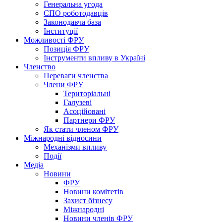
Генеральна угода
СПО роботодавців
Законодавча база
Інституції
Можливості ФРУ
Позиція ФРУ
Інструменти впливу в Україні
Членство
Переваги членства
Члени ФРУ
Територіальні
Галузеві
Асоційовані
Партнери ФРУ
Як стати членом ФРУ
Міжнародні відносини
Механізми впливу
Події
Медіа
Новини
ФРУ
Новини комітетів
Захист бізнесу
Міжнародні
Новини членів ФРУ