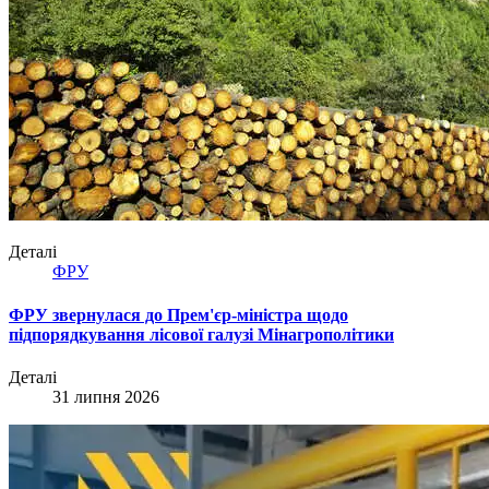
Деталі
ФРУ
ФРУ звернулася до Прем'єр-міністра щодо
підпорядкування лісової галузі Мінагрополітики
Деталі
31 липня 2026