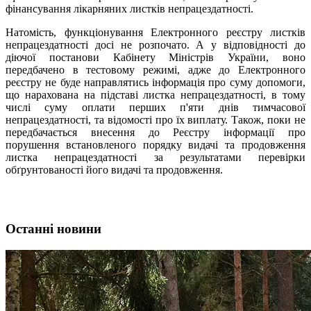
фінансування лікарняних листків непрацездатності.
Натомість, функціонування Електронного реєстру листків
непрацездатності досі не розпочато. А у відповідності до
діючої постанови Кабінету Міністрів України, воно
передбачено в тестовому режимі, адже до Електронного
реєстру не буде направлятись інформація про суму допомоги,
що нарахована на підставі листка непрацездатності, в тому
числі суму оплати перших п'яти днів тимчасової
непрацездатності, та відомості про їх виплату. Також, поки не
передбачається внесення до Реєстру інформації про
порушення встановленого порядку видачі та продовження
листка непрацездатності за результатами перевірки
обґрунтованості його видачі та продовження.
Останні новини