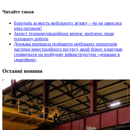
Читайте також
Боротьба за якість мобільного зв'язку – чи не зависока
ціна питання?
Захист телекомунікаційних мереж: зроблено лише
половину роботи
Держава вирішила позбавити мобільних операторів
частини інвестиційного ресурсу, який бізнес планував
спрямувати на розбудову інфраструктури «держави в
смартфоні»
Останні новини