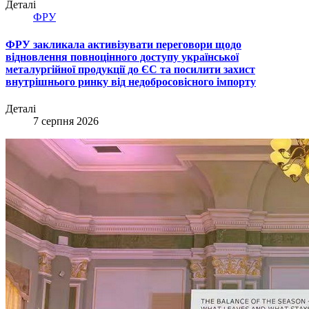
Деталі
ФРУ
ФРУ закликала активізувати переговори щодо
відновлення повноцінного доступу української
металургійної продукції до ЄС та посилити захист
внутрішнього ринку від недобросовісного імпорту
Деталі
7 серпня 2026