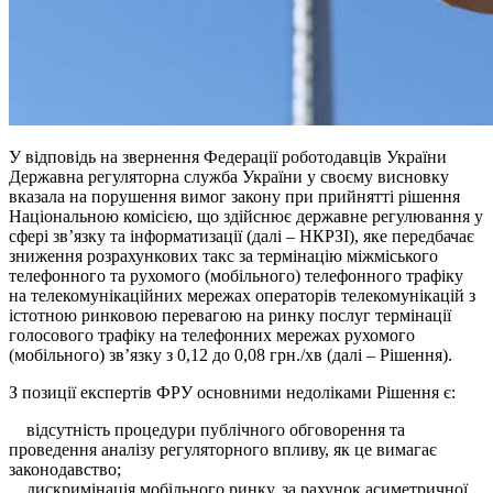
У відповідь на звернення Федерації роботодавців України
Державна регуляторна служба України у своєму висновку
вказала на порушення вимог закону при прийнятті рішення
Національною комісією, що здійснює державне регулювання у
сфері зв’язку та інформатизації (далі – НКРЗІ), яке передбачає
зниження розрахункових такс за термінацію міжміського
телефонного та рухомого (мобільного) телефонного трафіку
на телекомунікаційних мережах операторів телекомунікацій з
істотною ринковою перевагою на ринку послуг термінації
голосового трафіку на телефонних мережах рухомого
(мобільного) зв’язку з 0,12 до 0,08 грн./хв (далі – Рішення).
З позиції експертів ФРУ основними
недоліками Рішення є:
відсутність процедури публічного обговорення та
проведення аналізу регуляторного впливу, як це вимагає
законодавство;
дискримінація мобільного ринку, за рахунок асиметричної