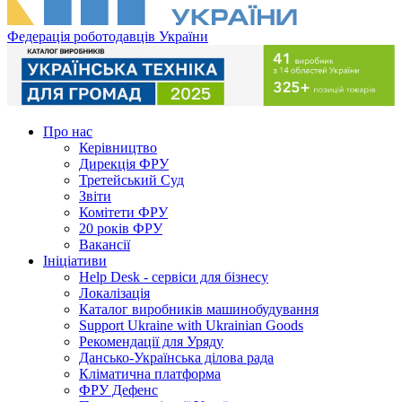
Федерація роботодавців України
Про нас
Керівництво
Дирекція ФРУ
Третейський Суд
Звіти
Комітети ФРУ
20 років ФРУ
Вакансії
Ініціативи
Help Desk - сервіси для бізнесу
Локалізація
Каталог виробників машинобудування
Support Ukraine with Ukrainian Goods
Рекомендації для Уряду
Дансько-Українська ділова рада
Кліматична платформа
ФРУ Дефенс