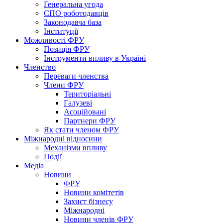
Генеральна угода
СПО роботодавців
Законодавча база
Інституції
Можливості ФРУ
Позиція ФРУ
Інструменти впливу в Україні
Членство
Переваги членства
Члени ФРУ
Територіальні
Галузеві
Асоційовані
Партнери ФРУ
Як стати членом ФРУ
Міжнародні відносини
Механізми впливу
Події
Медіа
Новини
ФРУ
Новини комітетів
Захист бізнесу
Міжнародні
Новини членів ФРУ