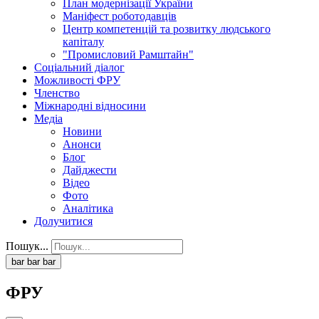
План модернізації України
Маніфест роботодавців
Центр компетенцій та розвитку людського
капіталу
"Промисловий Рамштайн"
Соціальний діалог
Можливості ФРУ
Членство
Міжнародні відносини
Медіа
Новини
Анонси
Блог
Дайджести
Відео
Фото
Аналітика
Долучитися
Пошук...
bar
bar
bar
ФРУ