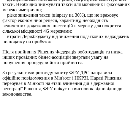
такси. Необхідно знижувати такси для мобільних і фіксованих
мереж симетрично;
різке зниження такси (відразу на 30%), що не враховує
фактор економічної рецесії, карантину, необхідність
величезних додаткових інвестицій в мережу для покриття
сільської місцевості 4G мережами;
втрати Держбюджету від зниження податкових надходжень
по податку на прибуток.
Після прийняття Рішення Федерація роботодавців та низка
інших провідних бізнес-асоціацій звертали увагу на
порушення процедури його прийняття.
За результатами розгляду запиту ФРУ ДРС направила
офіційне повідомлення в Мін'юст і НКРЗІ. Наразі Рішення
перебуває в Мінюсті на етапі вчинення дій з державної
реєстрації Рішення, ФРУ очікує на висновок відповідно до
законодавства.