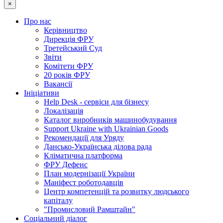
×
Про нас
Керівництво
Дирекція ФРУ
Третейський Суд
Звіти
Комітети ФРУ
20 років ФРУ
Вакансії
Ініціативи
Help Desk - сервіси для бізнесу
Локалізація
Каталог виробників машинобудування
Support Ukraine with Ukrainian Goods
Рекомендації для Уряду
Дансько-Українська ділова рада
Кліматична платформа
ФРУ Дефенс
План модернізації України
Маніфест роботодавців
Центр компетенцій та розвитку людського
капіталу
"Промисловий Рамштайн"
Соціальний діалог