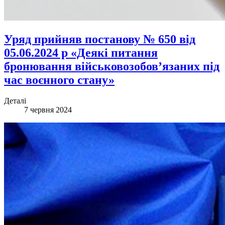
Уряд прийняв постанову № 650 від
05.06.2024 р «Деякі питання
бронювання військовозобов’язаних під
час воєнного стану»
Деталі
7 червня 2024