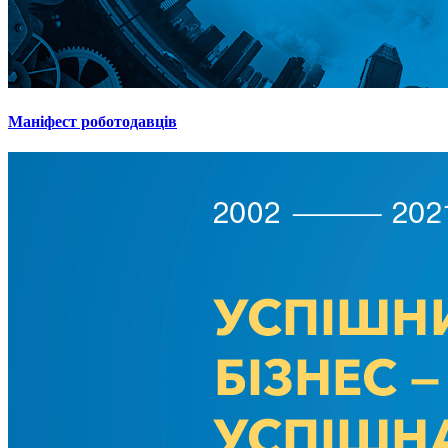
Маніфест роботодавців