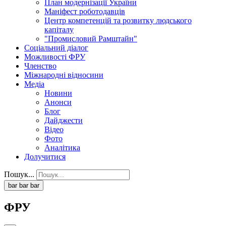
План модернізації України
Маніфест роботодавців
Центр компетенцій та розвитку людського
капіталу
"Промисловий Рамштайн"
Соціальний діалог
Можливості ФРУ
Членство
Міжнародні відносини
Медіа
Новини
Анонси
Блог
Дайджести
Відео
Фото
Аналітика
Долучитися
Пошук...
bar
bar
bar
ФРУ