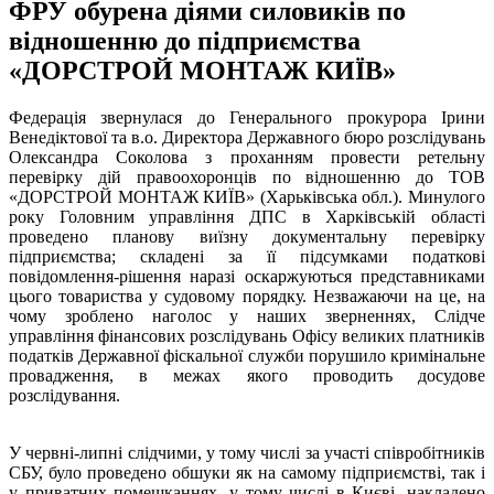
ФРУ обурена діями силовиків по
відношенню до підприємства
«ДОРСТРОЙ МОНТАЖ КИЇВ»
Федерація звернулася до Генерального прокурора Ірини
Венедіктової та в.о. Директора Державного бюро розслідувань
Олександра Соколова з проханням провести ретельну
перевірку дій правоохоронців по відношенню до ТОВ
«ДОРСТРОЙ МОНТАЖ КИЇВ» (Харьківська обл.). Минулого
року Головним управління ДПС в Харківській області
проведено планову виїзну документальну перевірку
підприємства; складені за її підсумками податкові
повідомлення-рішення наразі оскаржуються представниками
цього товариства у судовому порядку. Незважаючи на це, на
чому зроблено наголос у наших зверненнях, Слідче
управління фінансових розслідувань Офісу великих платників
податків Державної фіскальної служби порушило кримінальне
провадження, в межах якого проводить досудове
розслідування.
У червні-липні слідчими, у тому числі за участі співробітників
СБУ, було проведено обшуки як на самому підприємстві, так і
у приватних помешканнях, у тому числі в Києві, накладено