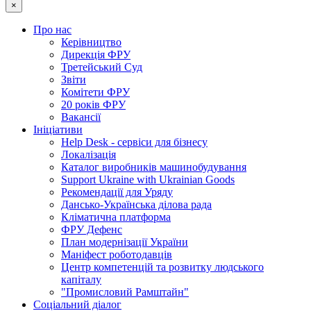
×
Про нас
Керівництво
Дирекція ФРУ
Третейський Суд
Звіти
Комітети ФРУ
20 років ФРУ
Вакансії
Ініціативи
Help Desk - сервіси для бізнесу
Локалізація
Каталог виробників машинобудування
Support Ukraine with Ukrainian Goods
Рекомендації для Уряду
Дансько-Українська ділова рада
Кліматична платформа
ФРУ Дефенс
План модернізації України
Маніфест роботодавців
Центр компетенцій та розвитку людського
капіталу
"Промисловий Рамштайн"
Соціальний діалог