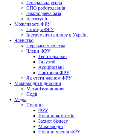
Генеральна угода
СПО роботодавців
Законодавча база
Інституції
Можливості ФРУ
Позиція ФРУ
Інструменти впливу в Україні
Членство
Переваги членства
Члени ФРУ
Територіальні
Галузеві
Асоційовані
Партнери ФРУ
Як стати членом ФРУ
Міжнародні відносини
Механізми впливу
Події
Медіа
Новини
ФРУ
Новини комітетів
Захист бізнесу
Міжнародні
Новини членів ФРУ