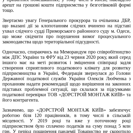
арешт на грошові кошти підприємства у безготівковій формі
тощо.
Звертаємо увагу Генерального прокурора та очільника ДБР,
що вказані дії за клопотанням слідчих вчинено на підставі
ухвал слідчого судді Приморського районного суду м. Одеси,
що може свідчити про порушення вимог процесуального
законодавства щодо територіальної підсудності.
Одночасно, спираючись на Меморандум про співробітництво
між ДПС України та ФРУ від 23 червня 2020 року, який серед
іншого має на меті розвиток і зміцнення співпраці задля
створення сприятливого податкового клімату для розвитку
підприємництва в Україні, Федерація звернулася до Голови
Державної податкової служби України Олексія Любченка з
проханням надати рекомендації щодо вирішення на законних
підставах проблемної ситуації, що склалася за підсумками
податкової перевірки ТОВ «ДОРСТРОЙ МОНТАЖ КИЇВ» та
його контрагента.
Зазначимо, що «ДОРСТРОЙ МОНТАЖ КИЇВ» забезпечує
роботою біля 120 працівників, в тому числі в сільській
місцевості. У 2019 році та вже у поточному році
підприємством було сплачено податків на суму понад 5 млн
грн. У період поширення пандемії Товариство не скоротило