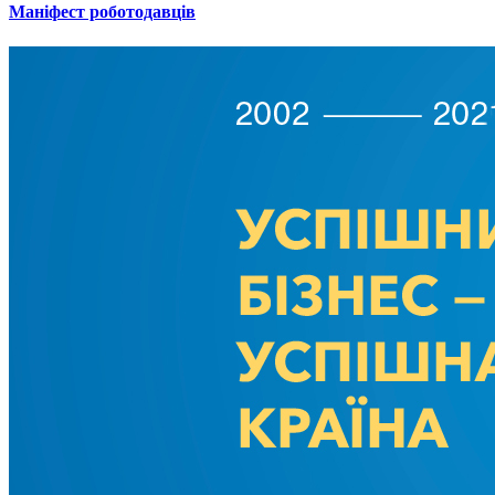
Маніфест роботодавців