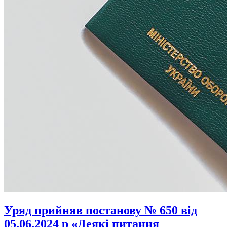
Уряд прийняв постанову № 650 від
05.06.2024 р «Деякі питання