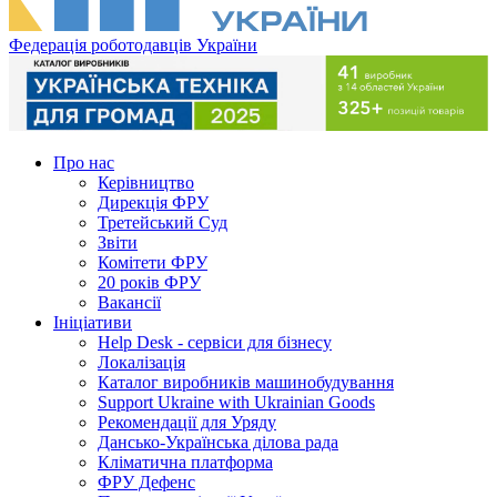
Федерація роботодавців України
Про нас
Керівництво
Дирекція ФРУ
Третейський Суд
Звіти
Комітети ФРУ
20 років ФРУ
Вакансії
Ініціативи
Help Desk - сервіси для бізнесу
Локалізація
Каталог виробників машинобудування
Support Ukraine with Ukrainian Goods
Рекомендації для Уряду
Дансько-Українська ділова рада
Кліматична платформа
ФРУ Дефенс