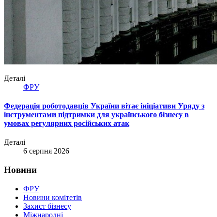
Деталі
ФРУ
Федерація роботодавців України вітає ініціативи Уряду з
інструментами підтримки для українського бізнесу в
умовах регулярних російських атак
Деталі
6 серпня 2026
Новини
ФРУ
Новини комітетів
Захист бізнесу
Міжнародні