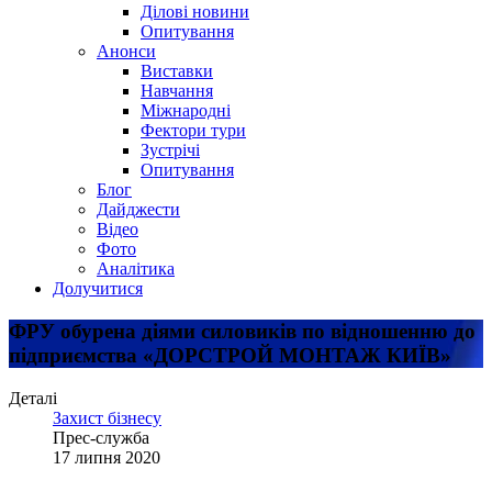
Ділові новини
Опитування
Анонси
Виставки
Навчання
Міжнародні
Фектори тури
Зустрічі
Опитування
Блог
Дайджести
Відео
Фото
Аналітика
Долучитися
ФРУ обурена діями силовиків по відношенню до
підприємства «ДОРСТРОЙ МОНТАЖ КИЇВ»
Деталі
Захист бізнесу
Прес-служба
17 липня 2020