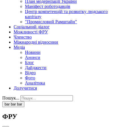
План модернізації України
Маніфест роботодавців
Центр компетенцій та розвитку людського
капіталу
"Промисловий Рамштайн"
Соціальний діалог
Можливості ФРУ
Членство
Міжнародні відносини
Медіа
Новини
Анонси
Блог
Дайджести
Відео
Фото
Аналітика
Долучитися
Пошук...
bar
bar
bar
ФРУ