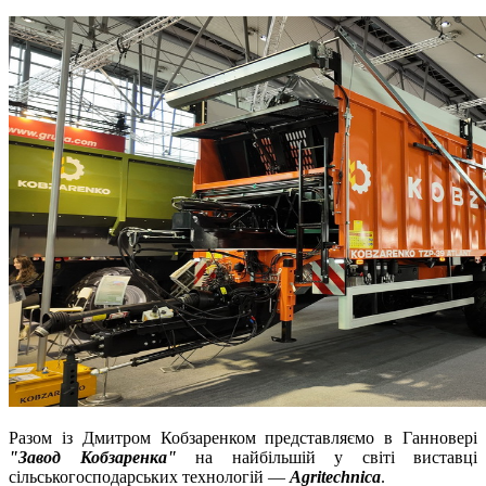
Разом із Дмитром Кобзаренком представляємо в Ганновері
"
Завод Кобзаренка"
на найбільшій у світі виставці
сільськогосподарських технологій —
Agritechnica
.