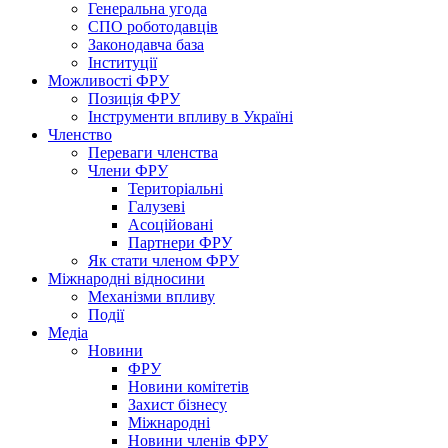
Генеральна угода
СПО роботодавців
Законодавча база
Інституції
Можливості ФРУ
Позиція ФРУ
Інструменти впливу в Україні
Членство
Переваги членства
Члени ФРУ
Територіальні
Галузеві
Асоційовані
Партнери ФРУ
Як стати членом ФРУ
Міжнародні відносини
Механізми впливу
Події
Медіа
Новини
ФРУ
Новини комітетів
Захист бізнесу
Міжнародні
Новини членів ФРУ