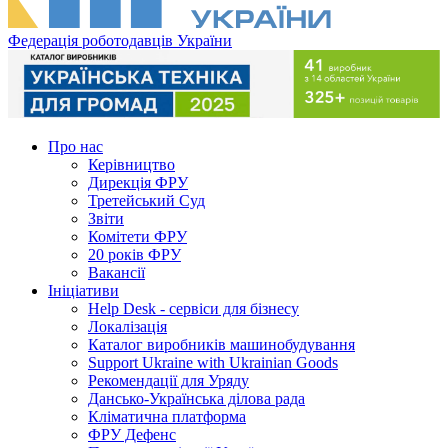
Федерація роботодавців України
Про нас
Керівництво
Дирекція ФРУ
Третейський Суд
Звіти
Комітети ФРУ
20 років ФРУ
Вакансії
Ініціативи
Help Desk - сервіси для бізнесу
Локалізація
Каталог виробників машинобудування
Support Ukraine with Ukrainian Goods
Рекомендації для Уряду
Дансько-Українська ділова рада
Кліматична платформа
ФРУ Дефенс