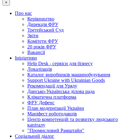
×
Про нас
Керівництво
Дирекція ФРУ
Третейський Суд
Звіти
Комітети ФРУ
20 років ФРУ
Вакансії
Ініціативи
Help Desk - сервіси для бізнесу
Локалізація
Каталог виробників машинобудування
Support Ukraine with Ukrainian Goods
Рекомендації для Уряду
Дансько-Українська ділова рада
Кліматична платформа
ФРУ Дефенс
План модернізації України
Маніфест роботодавців
Центр компетенцій та розвитку людського
капіталу
"Промисловий Рамштайн"
Соціальний діалог