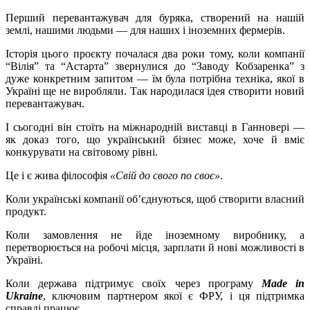
Перший перевантажувач для буряка, створений на нашій
землі, нашими людьми — для наших і іноземних фермерів.
Історія цього проєкту почалася два роки тому, коли компанії
“Вілія” та “Астарта” звернулися до “Заводу Кобзаренка” з
дуже конкретним запитом — їм була потрібна техніка, якої в
Україні ще не виробляли. Так народилася ідея створити новий
перевантажувач.
І сьогодні він стоїть на міжнародній виставці в Ганновері —
як доказ того, що український бізнес може, хоче й вміє
конкурувати на світовому рівні.
Це і є жива філософія
«Свій до свого по своє»
.
Коли українські компанії об’єднуються, щоб створити власний
продукт.
Коли замовлення не йде іноземному виробнику, а
перетворюється на робочі місця, зарплати й нові можливості в
Україні.
Коли держава підтримує своїх через програму
Made in
Ukraine
, ключовим партнером якої є ФРУ, і ця підтримка
справді працює.