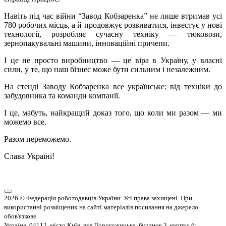
Навіть під час війни “Завод Кобзаренка” не лише втримав усі
780 робочих місць, а й продовжує розвиватися, інвестує у нові
технології, розробляє сучасну техніку — тюковози,
зернопакувальні машини, інноваційні причепи.
І це не просто виробництво — це віра в Україну, у власні
сили, у те, що наш бізнес може бути сильним і незалежним.
На стенді Заводу Кобзаренка все українське: від техніки до
забудовника та команди компанії.
І це, мабуть, найкращий доказ того, що коли ми разом — ми
можемо все.
Разом переможемо.
Слава Україні!
2026 © Федерація роботодавців України. Усі права захищені. При
використанні розміщених на сайті матеріалів посилання на джерело
обов'язкове
Україна, 04112, місто Київ, вул.Дорогожицька, будинок 3, корпус 6;