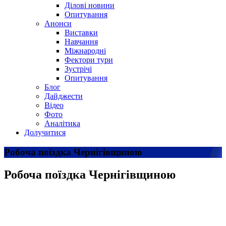
Ділові новини
Опитування
Анонси
Виставки
Навчання
Міжнародні
Фектори тури
Зустрічі
Опитування
Блог
Дайджести
Відео
Фото
Аналітика
Долучитися
Робоча поїздка Чернігівщиною
Робоча поїздка Чернігівщиною