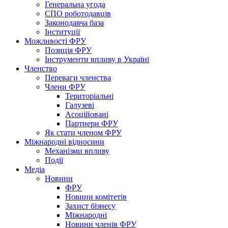
Генеральна угода
СПО роботодавців
Законодавча база
Інституції
Можливості ФРУ
Позиція ФРУ
Інструменти впливу в Україні
Членство
Переваги членства
Члени ФРУ
Територіальні
Галузеві
Асоційовані
Партнери ФРУ
Як стати членом ФРУ
Міжнародні відносини
Механізми впливу
Події
Медіа
Новини
ФРУ
Новини комітетів
Захист бізнесу
Міжнародні
Новини членів ФРУ