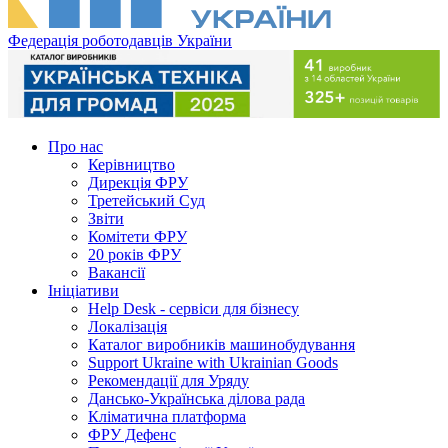
Федерація роботодавців України
Про нас
Керівництво
Дирекція ФРУ
Третейський Суд
Звіти
Комітети ФРУ
20 років ФРУ
Вакансії
Ініціативи
Help Desk - сервіси для бізнесу
Локалізація
Каталог виробників машинобудування
Support Ukraine with Ukrainian Goods
Рекомендації для Уряду
Дансько-Українська ділова рада
Кліматична платформа
ФРУ Дефенс