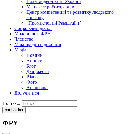
План модернізації України
Маніфест роботодавців
Центр компетенцій та розвитку людського
капіталу
"Промисловий Рамштайн"
Соціальний діалог
Можливості ФРУ
Членство
Міжнародні відносини
Медіа
Новини
Анонси
Блог
Дайджести
Відео
Фото
Аналітика
Долучитися
Пошук...
bar
bar
bar
ФРУ