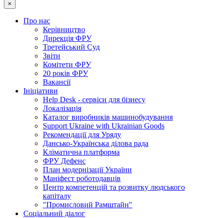
×
Про нас
Керівництво
Дирекція ФРУ
Третейський Суд
Звіти
Комітети ФРУ
20 років ФРУ
Вакансії
Ініціативи
Help Desk - сервіси для бізнесу
Локалізація
Каталог виробників машинобудування
Support Ukraine with Ukrainian Goods
Рекомендації для Уряду
Дансько-Українська ділова рада
Кліматична платформа
ФРУ Дефенс
План модернізації України
Маніфест роботодавців
Центр компетенцій та розвитку людського
капіталу
"Промисловий Рамштайн"
Соціальний діалог