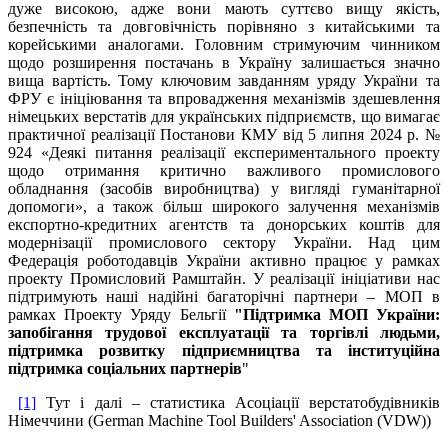
дуже високою, адже вони мають суттєво вищу якість,
безпечність та довговічність порівняно з китайськими та
корейськими аналогами. Головним стримуючим чинником
щодо розширення постачань в Україну залишається значно
вища вартість. Тому ключовим завданням уряду України та
ФРУ є ініціювання та впровадження механізмів здешевлення
німецьких верстатів для українських підприємств, що вимагає
практичної реалізації Постанови КМУ від 5 липня 2024 р. №
924 «Деякі питання реалізації експериментального проекту
щодо отримання критично важливого промислового
обладнання (засобів виробництва) у вигляді гуманітарної
допомоги», а також більш широкого залучення механізмів
експортно-кредитних агентств та донорських коштів для
модернізації промислового сектору України. Над цим
Федерація роботодавців України активно працює у рамках
проекту Промисловий Рамштайн. У реалізації ініціативи нас
підтримують наші надійні багаторічні партнери – МОП в
рамках Проекту Уряду Бельгії
"Підтримка МОП України:
запобігання трудової експлуатації та торгівлі людьми,
підтримка розвитку підприємництва та інституційна
підтримка соціальних
партнерів
"
[1]
Тут і далі – статистика Асоціації верстатобудівників
Німеччини (German Machine Tool Builders' Association (VDW))