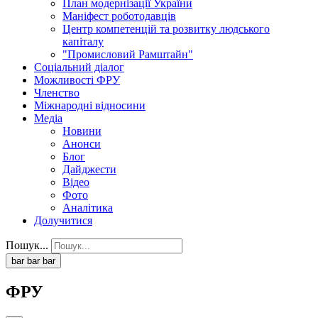
План модернізації України
Маніфест роботодавців
Центр компетенцій та розвитку людського
капіталу
"Промисловий Рамштайн"
Соціальний діалог
Можливості ФРУ
Членство
Міжнародні відносини
Медіа
Новини
Анонси
Блог
Дайджести
Відео
Фото
Аналітика
Долучитися
Пошук...
bar
bar
bar
ФРУ