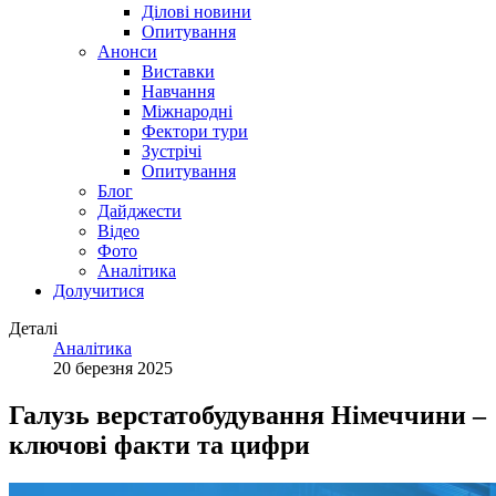
Ділові новини
Опитування
Анонси
Виставки
Навчання
Міжнародні
Фектори тури
Зустрічі
Опитування
Блог
Дайджести
Відео
Фото
Аналітика
Долучитися
Деталі
Аналітика
20 березня 2025
Галузь верстатобудування Німеччини –
ключові факти та цифри