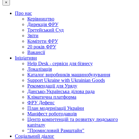
×
Про нас
Керівництво
Дирекція ФРУ
Третейський Суд
Звіти
Комітети ФРУ
20 років ФРУ
Вакансії
Ініціативи
Help Desk - сервіси для бізнесу
Локалізація
Каталог виробників машинобудування
Support Ukraine with Ukrainian Goods
Рекомендації для Уряду
Дансько-Українська ділова рада
Кліматична платформа
ФРУ Дефенс
План модернізації України
Маніфест роботодавців
Центр компетенцій та розвитку людського
капіталу
"Промисловий Рамштайн"
Соціальний діалог