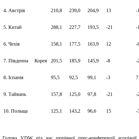
4. Австрія
210,8
239,0
204,9
13
-
5. Китай
288,1
227,7
193,5
-21
-
6. Чехія
158,1
177,5
163,9
12
-
7. Південна Корея
201,5
185,9
145,9
-8
-
8. Іспанія
95,5
92,5
99,1
-3
7
9. Тайвань
157,8
125,0
97,8
-21
-
10. Польща
125,1
143,2
96,6
15
-
Голова VDW під час щорічної прес-конференції асоціації