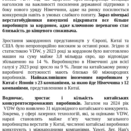
наголосив на важливості посилення державної підтримки з
боку нового уряду Німеччини, адже на ринку посилюється
конкуренція навіть в умовах слабкого попиту.
Зараз німецькі
верстатобудівники вимушені відкривати все більше
виробництв за кордоном, адже ключовою перевагою стає
близькість до кінцевого споживача.
Зростання закордонних представництв у Європі, Китаї та
США було непропорційно високим за останні роки. Згідно зі
статистикою VDW, у 2023 році за кордоном було виготовлено
машин на суму майже 3,8 мільярда євро, що відповідає
збільшенню на 14 %. Виробництво в Німеччині для всієї
галузі у 2023 році зросло на 9 %. Лише на китайському ринку
виробничі потужності мають близько 60 міжнародних
виробників.
Найважливішим іноземним виробником у
Китаї є Японія з 23 компаніями, за якою йде Німеччина з 12
компаніями
, представленими в Китаї.
Водночас, зростає і кількість китайських
конкурентоспроможних виробників.
Загалом на 2024 рік
VDW було виявлено 31 відповідного китайського конкурента.
Зокрема, у сфері лазерних технологій, які, за оцінками VDW,
наразі становлять майже п’яту частину загального
виробництва верстатів у Китаї, численні китайські виробники
конкурують з міжнародними компаніями. Yawei, Jier, Han's