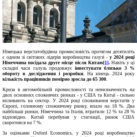
Німецька верстатобудівна промисловість протягом десятиліть
є одним зі світових лідерів виробництва галузі -
у 2024 році
Німеччина посідала друге місце після Китаю
[1]
.
Навіть у ці
складні часи галузь продовжує
інвестувати близько 3 %
обороту в дослідження і розробки
. На кінець 2024 року
кількість працівників помірно зросла до 65 300
.
Криза в автомобільній промисловості та невизначеність на
двох основних споживчих ринках - у США та Китаї - сильно
впливають на сектор. У 2024 році споживання верстатів у
Європі, головному споживчому ринку, впало на 18 %. Два
найбільші ринки, Німеччина та Італія, втратили 12 % та 28 %
відповідно. Китай перебував у стагнації, ринок США
скоротився на 7 %.
За оцінками Oxford Economics, у 2024 році виробництво