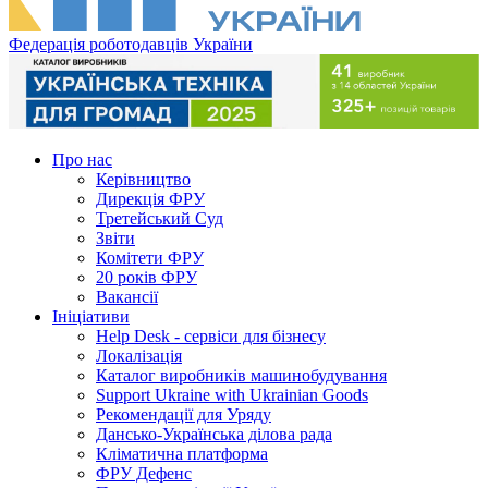
Федерація роботодавців України
Про нас
Керівництво
Дирекція ФРУ
Третейський Суд
Звіти
Комітети ФРУ
20 років ФРУ
Вакансії
Ініціативи
Help Desk - сервіси для бізнесу
Локалізація
Каталог виробників машинобудування
Support Ukraine with Ukrainian Goods
Рекомендації для Уряду
Дансько-Українська ділова рада
Кліматична платформа
ФРУ Дефенс