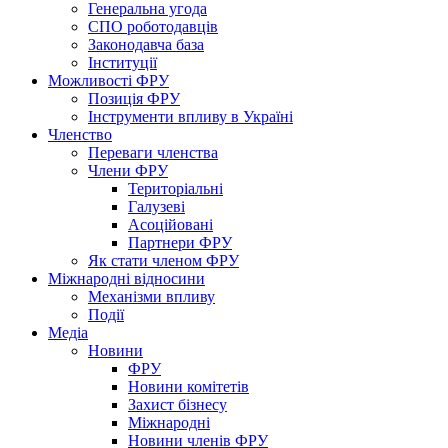
Генеральна угода
СПО роботодавців
Законодавча база
Інституції
Можливості ФРУ
Позиція ФРУ
Інструменти впливу в Україні
Членство
Переваги членства
Члени ФРУ
Територіальні
Галузеві
Асоційовані
Партнери ФРУ
Як стати членом ФРУ
Міжнародні відносини
Механізми впливу
Події
Медіа
Новини
ФРУ
Новини комітетів
Захист бізнесу
Міжнародні
Новини членів ФРУ