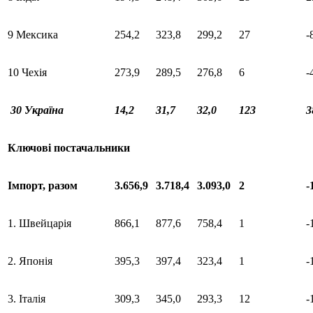
9 Мексика
254,2
323,8
299,2
27
-
10 Чехія
273,9
289,5
276,8
6
-
30 Україна
14,2
31,7
32,0
123
3
Ключові постачальники
Імпорт, разом
3.656,9
3.718,4
3.093,0
2
-
1. Швейцарія
866,1
877,6
758,4
1
-
2. Японія
395,3
397,4
323,4
1
-
3. Італія
309,3
345,0
293,3
12
-