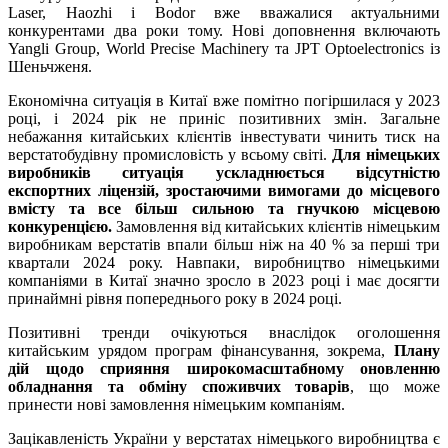
Laser, Haozhi і Bodor вже вважалися актуальними
конкурентами два роки тому. Нові доповнення включають
Yangli Group, World Precise Machinery та JPT Optoelectronics із
Шеньчженя.
Економічна ситуація в Китаї вже помітно погіршилася у 2023
році, і 2024 рік не приніс позитивних змін. Загальне
небажання китайських клієнтів інвестувати чинить тиск на
верстатобудівну промисловість у всьому світі.
Для німецьких
виробників ситуація ускладнюється відсутністю
експортних ліцензій, зростаючими вимогами до місцевого
вмісту та все більш сильною та гнучкою місцевою
конкуренцією.
Замовлення від китайських клієнтів німецьким
виробникам верстатів впали більш ніж на 40 % за перші три
квартали 2024 року. Навпаки, виробництво німецькими
компаніями в Китаї значно зросло в 2023 році і має досягти
принаймні рівня попереднього року в 2024 році.
Позитивні тренди очікуються внаслідок оголошення
китайським урядом програм фінансування, зокрема,
Плану
дій щодо сприяння широкомасштабному оновленню
обладнання та обміну споживчих товарів
, що може
принести нові замовлення німецьким компаніям.
Зацікавленість України у верстатах німецького виробництва є