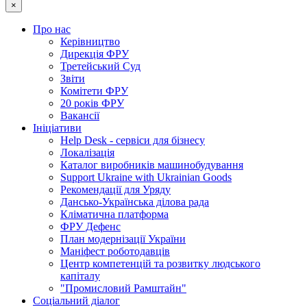
×
Про нас
Керівництво
Дирекція ФРУ
Третейський Суд
Звіти
Комітети ФРУ
20 років ФРУ
Вакансії
Ініціативи
Help Desk - сервіси для бізнесу
Локалізація
Каталог виробників машинобудування
Support Ukraine with Ukrainian Goods
Рекомендації для Уряду
Дансько-Українська ділова рада
Кліматична платформа
ФРУ Дефенс
План модернізації України
Маніфест роботодавців
Центр компетенцій та розвитку людського
капіталу
"Промисловий Рамштайн"
Соціальний діалог