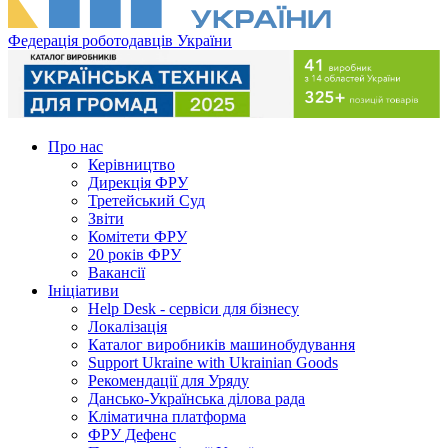
Федерація роботодавців України
Про нас
Керівництво
Дирекція ФРУ
Третейський Суд
Звіти
Комітети ФРУ
20 років ФРУ
Вакансії
Ініціативи
Help Desk - сервіси для бізнесу
Локалізація
Каталог виробників машинобудування
Support Ukraine with Ukrainian Goods
Рекомендації для Уряду
Дансько-Українська ділова рада
Кліматична платформа
ФРУ Дефенс