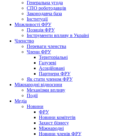
Генеральна угода
СПО роботодавців
Законодавча база
Інституції
Можливості ФРУ
Позиція ФРУ
Інструменти впливу в Україні
Членство
Переваги членства
Члени ФРУ
Територіальні
Галузеві
Асоційовані
Партнери ФРУ
Як стати членом ФРУ
Міжнародні відносини
Механізми впливу
Події
Медіа
Новини
ФРУ
Новини комітетів
Захист бізнесу
Міжнародні
Новини членів ФРУ