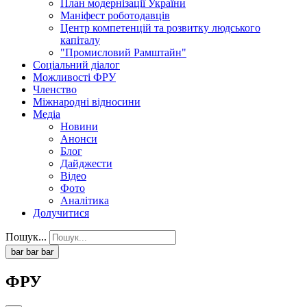
План модернізації України
Маніфест роботодавців
Центр компетенцій та розвитку людського
капіталу
"Промисловий Рамштайн"
Соціальний діалог
Можливості ФРУ
Членство
Міжнародні відносини
Медіа
Новини
Анонси
Блог
Дайджести
Відео
Фото
Аналітика
Долучитися
Пошук...
bar
bar
bar
ФРУ