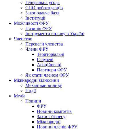
Генеральна угода
СПО роботодавців
Законодавча база
Інституції
Можливості ФРУ
Позиція ФРУ
Інструменти впливу в Україні
Членство
Переваги членства
Члени ФРУ
Територіальні
Галузеві
Асоційовані
Партнери ФРУ
Як стати членом ФРУ
Міжнародні відносини
Механізми впливу
Події
Медіа
Новини
ФРУ
Новини комітетів
Захист бізнесу
Міжнародні
Новини членів ФРУ