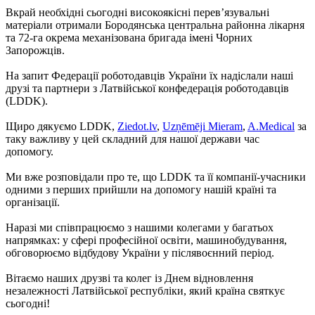
Вкрай необхідні сьогодні високоякісні перев’язувальні
матеріали отримали Бородянська центральна районна лікарня
та 72-га окрема механізована бригада імені Чорних
Запорожців.
На запит Федерації роботодавців України їх надіслали наші
друзі та партнери з Латвійської конфедерація роботодавців
(LDDK).
Щиро дякуємо LDDK,
Ziedot.lv
,
Uzņēmēji Mieram
,
A.Medical
за
таку важливу у цей складний для нашої держави час
допомогу.
Ми вже розповідали про те, що LDDK та її компанії-учасники
одними з перших прийшли на допомогу нашій країні та
організації.
Наразі ми співпрацюємо з нашими колегами у багатьох
напрямках: у сфері професійної освіти, машинобудування,
обговорюємо відбудову України у післявоєнний період.
Вітаємо наших друзві та колег із Днем відновлення
незалежності Латвійської республіки, який країна святкує
сьогодні!