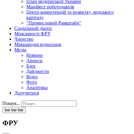
План модернізації України
Маніфест роботодавців
Центр компетенцій та розвитку людського
капіталу
"Промисловий Рамштайн"
Соціальний діалог
Можливості ФРУ
Членство
Міжнародні відносини
Медіа
Новини
Анонси
Блог
Дайджести
Відео
Фото
Аналітика
Долучитися
Пошук...
bar
bar
bar
ФРУ