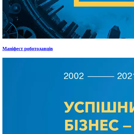
Маніфест роботодавців