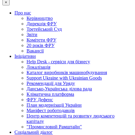
×
Про нас
Керівництво
Дирекція ФРУ
Третейський Суд
Звіти
Комітети ФРУ
20 років ФРУ
Вакансії
Ініціативи
Help Desk - сервіси для бізнесу
Локалізація
Каталог виробників машинобудування
Support Ukraine with Ukrainian Goods
Рекомендації для Уряду
Дансько-Українська ділова рада
Кліматична платформа
ФРУ Дефенс
План модернізації України
Маніфест роботодавців
Центр компетенцій та розвитку людського
капіталу
"Промисловий Рамштайн"
Соціальний діалог