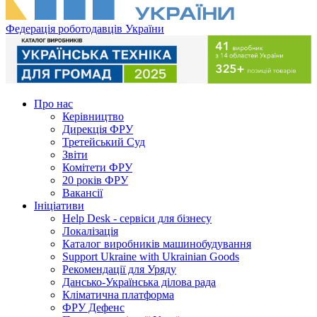
Федерація роботодавців України
Про нас
Керівництво
Дирекція ФРУ
Третейський Суд
Звіти
Комітети ФРУ
20 років ФРУ
Вакансії
Ініціативи
Help Desk - сервіси для бізнесу
Локалізація
Каталог виробників машинобудування
Support Ukraine with Ukrainian Goods
Рекомендації для Уряду
Дансько-Українська ділова рада
Кліматична платформа
ФРУ Дефенс