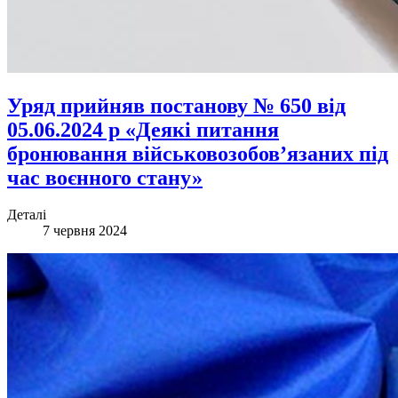
Уряд прийняв постанову № 650 від
05.06.2024 р «Деякі питання
бронювання військовозобов’язаних під
час воєнного стану»
Деталі
7 червня 2024