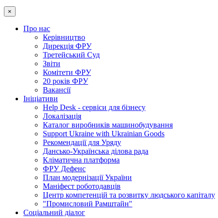
×
Про нас
Керівництво
Дирекція ФРУ
Третейський Суд
Звіти
Комітети ФРУ
20 років ФРУ
Вакансії
Ініціативи
Help Desk - сервіси для бізнесу
Локалізація
Каталог виробників машинобудування
Support Ukraine with Ukrainian Goods
Рекомендації для Уряду
Дансько-Українська ділова рада
Кліматична платформа
ФРУ Дефенс
План модернізації України
Маніфест роботодавців
Центр компетенцій та розвитку людського капіталу
"Промисловий Рамштайн"
Соціальний діалог