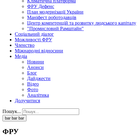
Кліматична платформа
ФРУ Дефенс
План модернізації України
Маніфест роботодавців
Центр компетенцій та розвитку людського капіталу
"Промисловий Рамштайн"
Соціальний діалог
Можливості ФРУ
Членство
Міжнародні відносини
Медіа
Новини
Анонси
Блог
Дайджести
Відео
Фото
Аналітика
Долучитися
Пошук...
bar
bar
bar
ФРУ