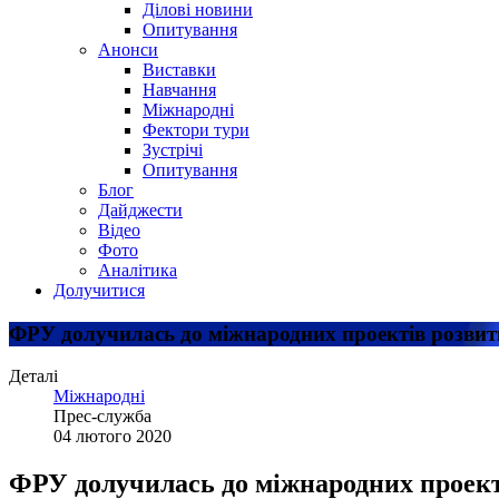
Ділові новини
Опитування
Анонси
Виставки
Навчання
Міжнародні
Фектори тури
Зустрічі
Опитування
Блог
Дайджести
Відео
Фото
Аналітика
Долучитися
ФРУ долучилась до міжнародних проектів розвит
Деталі
Міжнародні
Прес-служба
04 лютого 2020
ФРУ долучилась до міжнародних проект