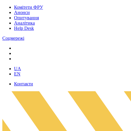
Комітети ФРУ
Анонси
Опитування
Аналітика
Help Desk
Соцмережі
UA
EN
Контакти