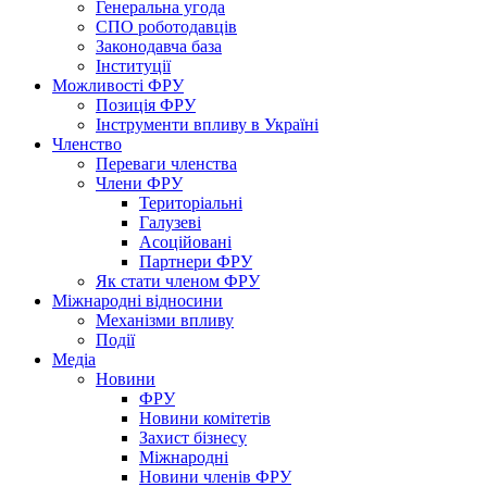
Генеральна угода
СПО роботодавців
Законодавча база
Інституції
Можливості ФРУ
Позиція ФРУ
Інструменти впливу в Україні
Членство
Переваги членства
Члени ФРУ
Територіальні
Галузеві
Асоційовані
Партнери ФРУ
Як стати членом ФРУ
Міжнародні відносини
Механізми впливу
Події
Медіа
Новини
ФРУ
Новини комітетів
Захист бізнесу
Міжнародні
Новини членів ФРУ