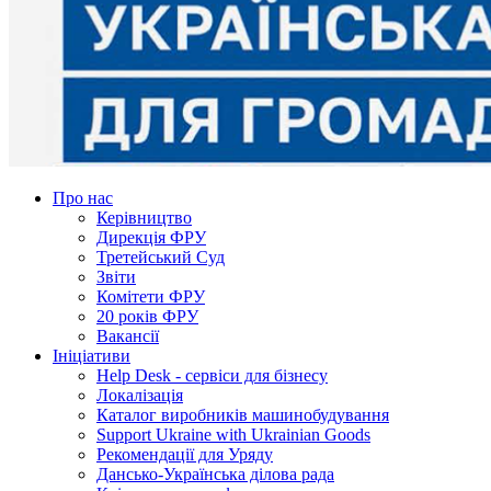
Про нас
Керівництво
Дирекція ФРУ
Третейський Суд
Звіти
Комітети ФРУ
20 років ФРУ
Вакансії
Ініціативи
Help Desk - сервіси для бізнесу
Локалізація
Каталог виробників машинобудування
Support Ukraine with Ukrainian Goods
Рекомендації для Уряду
Дансько-Українська ділова рада