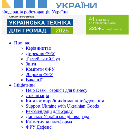
Федерація роботодавців України
Про нас
Керівництво
Дирекція ФРУ
Третейський Суд
Звіти
Комітети ФРУ
20 років ФРУ
Вакансії
Ініціативи
Help Desk - сервіси для бізнесу
Локалізація
Каталог виробників машинобудування
Support Ukraine with Ukrainian Goods
Рекомендації для Уряду
Дансько-Українська ділова рада
Кліматична платформа
ФРУ Дефенс