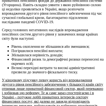
приватних пенсійних фондів до державної пенсійної системи
(Угорщина). Навіть складно уявити з якою руйнівною силою
ці недоліки проявляться в Україні, якщо розпочати
впровадження другого рівня пенсійного забезпечення під час
сучасної глобальної кризи, багатократно підсиленою
наслідками пандемії COVID-19.
Серед головних негативних наслідків впровадження
пенсійних систем другого рівня у зазначених вище країнах
світу були наступні:
Рівень охоплення не збільшився або зменшився;
Погіршилися пенсійні виплати;
Збільшилася нерівність доходів;
Фінансовий ризик та демографічні ризики перенесені на
окремих осіб;
Великі перехідні витрати та високі адміністративні
призвели до значного фіскального тиску.
У кінцевому підсумку певну користь від впровадження
другого рівня пенсійного забезпечення у більшості країн світу
отримав лише приватний фінансовий сектор, який переважно
і лобіював цю реформу. Те ж саме зараз спостерігаємо і в
Україні – потужне лоббі приватних інтересів сектору
фінансових послуг, які далеко не завжди відповідають
інтересам держави, роботодавців та найманих працівників.