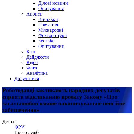
Ділові новини
Опитування
Анонси
Виставки
Навчання
Міжнародні
Фектори тури
Зустрічі
Опитування
Блог
Дайджести
Відео
Фото
Аналітика
Долучитися
Роботодавці закликають народних депутатів
сприяти відкликанню проекту Закону «Про
загальнообов'язкове накопичувальне пенсійне
забезпечення»
Деталі
ФРУ
Прес-служба