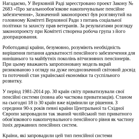
Нагадаємо, У Верховній Раді зареєстровано проект Закону №
2683 «Про загальнообов'язкове накопичувальне пенсійне
забезпечення», Зазначений законопроект був розглянутий на
головному Комітеті Верховної Ради з питань соціальної
політики та захисту прав ветеранів. За результатами розгляду
законопроекту при Комітеті створена робоча група з його
доопрацювання.
Роботодавці країни, безумовно, розуміють необхідність
вирішення питання адекватності пенсійного забезпечення для
нинішнього та майбутніх поколінь вітчизняних пенсіонерів.
При цьому вважають запропоновану модель вкрай
ризикованою з огляду на дуже неоднозначний світовий досвід
та поточний стан української економіки та суспільного
розвитку.
У період 1981-2014 рр. 30 країн світу приватизували свої
пенсійні системи (повна або часткова приватизація). Станом
на сьогодні 18 із 30 країн вже відмінили це рішення. З
середини 90-х років певні країни Центральної та Східної
Європи запровадили так званий чилійський тип приватного
обов'язкового накопичувального пенсійного рівня як частину
їхніх державних пенсійних систем.
Країни, які запровадили цей тип пенсійної системи