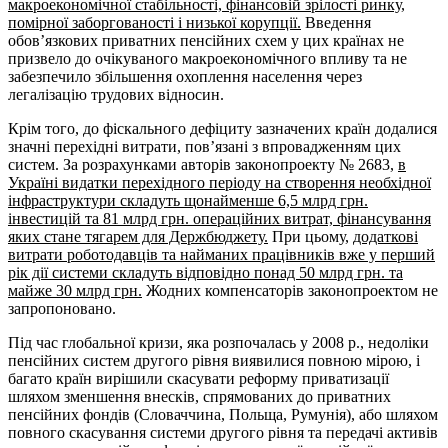
макроекономічної стабільності, фінансовій зрілості ринку,
помірної заборгованості і низької корупції.
Введення
обов’язкових приватних пенсійних схем у цих країнах не
призвело до очікуваного макроекономічного впливу та не
забезпечило збільшення охоплення населення через
легалізацію трудових відносин.
Крім того, до фіскального дефіциту зазначених країн додалися
значні перехідні витрати, пов’язані з впровадженням цих
систем. За розрахунками авторів законопроекту № 2683,
в
Україні видатки перехідного періоду на створення необхідної
інфраструктури складуть щонайменше 6,5 млрд грн.
інвестицій та 81 млрд грн. операційних витрат, фінансування
яких стане тягарем для Держбюджету.
При цьому,
додаткові
витрати роботодавців та найманих працівників вже у перший
рік дії системи складуть відповідно понад 50 млрд грн. та
майже 30 млрд грн.
Жодних компенсаторів законопроектом не
запропоновано.
Під час глобальної кризи, яка розпочалась у 2008 р., недоліки
пенсійних систем другого рівня виявилися повною мірою, і
багато країн вирішили скасувати реформу приватизації
шляхом зменшення внесків, спрямованих до приватних
пенсійних фондів (Словаччина, Польща, Румунія), або шляхом
повного скасування системи другого рівня та передачі активів