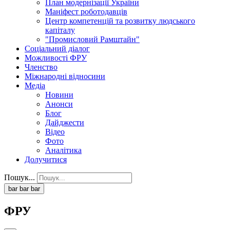
План модернізації України
Маніфест роботодавців
Центр компетенцій та розвитку людського
капіталу
"Промисловий Рамштайн"
Соціальний діалог
Можливості ФРУ
Членство
Міжнародні відносини
Медіа
Новини
Анонси
Блог
Дайджести
Відео
Фото
Аналітика
Долучитися
Пошук...
bar
bar
bar
ФРУ