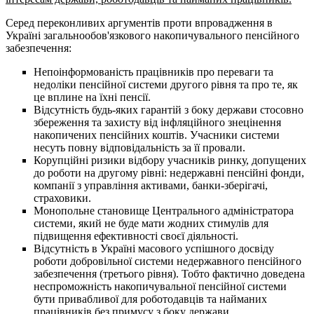
Серед переконливих аргументів проти впровадження в
Україні загальнообов'язкового накопичувального пенсійного
забезпечення:
Непоінформованість працівників про переваги та
недоліки пенсійної системи другого рівня та про те, як
це вплине на їхні пенсії.
Відсутність будь-яких гарантій з боку держави стосовно
збереження та захисту від інфляційного знецінення
накопичених пенсійних коштів. Учасники системи
несуть повну відповідальність за її провали.
Корупційні ризики відбору учасників ринку, допущених
до роботи на другому рівні: недержавні пенсійні фонди,
компанії з управління активами, банки-зберігачі,
страховики.
Монопольне становище Центрального адміністратора
системи, який не буде мати жодних стимулів для
підвищення ефективності своєї діяльності.
Відсутність в Україні масового успішного досвіду
роботи добровільної системи недержавного пенсійного
забезпечення (третього рівня). Тобто фактично доведена
неспроможність накопичувальної пенсійної системи
бути привабливої для роботодавців та найманих
працівників без примусу з боку держави.