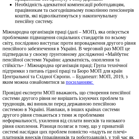
Необхідність адекватної компенсації роботодавцям,
працівникам та сьогоднішньому поколінню пенсіонерів
коштів, які відволікатимуться у накопичувальну
пенсійну систему.
Міжнародна організація праці (далі – МОП), яка опікується
проблемами підвищення соціальних стандартів по всьому
світу, послідовно виступає проти впровадження другого рівня
пенсійного забезпечення в Україні. В черговий раз МОП це
підтвердила у своєму ґрунтовному дослідженні «Майбутнє
пенсійної системи України: адекватність, охоплення та
стійкість» / Міжнародна організація праці; Група технічної
підтримки з питань гідної праці та Бюро МОП для країн
Центральної та Східної Європи. – Будапешт: МОП, 2019, з
яким можна ознайомитися за
посиланням:
Провідні експерти МОП вважають, що створення пенсійної
системи другого рівня не вирішить існуючих проблем та
труднощів, які виникли перед державною пенсійною
системою в Україні. Навпаки, в інших країнах системи
другого рівня стикаються з тими ж проблемами
неформальності, ухилення від сплати внесків та низького
рівня охоплення. Різниця полягає в тому, що у приватній
системі наслідки цих проблем повністю «падуть не плечі»
платників внесків (працівників та роботодавців), у той час як