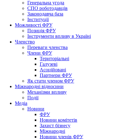
Генеральна угода
СПО роботодавців
Законодавча база
Інституції
Можливості ФРУ
Позиція ФРУ
Інструменти впливу в Україні
Членство
Переваги членства
Члени ФРУ
Територіальні
Галузеві
Асоційовані
Партнери ФРУ
Як стати членом ФРУ
Міжнародні відносини
Механізми впливу
Події
Медіа
Новини
ФРУ
Новини комітетів
Захист бізнесу
Міжнародні
Новини членів ФРУ