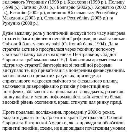
включають Угорщину (1998 р.), Казахстан (1998 р.), Польщу
(1999 р.), Латвію (2001 р.), Болгарію (2002р.), Хорватію (2002
р.), Естонію (2002 р.), колишню Югославську Республіку
Македонія (2003 р.), Словацьку Республіку (2005 р.) та
Румунію (2008 р.).
Дуже важливу роль у політичній дискусії того часу відіграла
стратегія багаторівневої пенсійної реформи, до якої закликав
Світовий банк у своєму звіті (Світовий банк, 1994). Дана
стратегія активно просувалася через технічну допомогу
Світового банку багатьом країнам Центральної, Східної
Європи та країнам-членам СНД. Ключовим аргументом на
підтримку стратегії багаторівневої пенсійної реформи
виступало те, що приватизація з попереднім фінансуванням,
заснованим на приватних рахунках, призведе до
сприятливого макроекономічного та фіскального впливу,
включаючи диверсифікацію ризиків у інвестиційних
портфелях, збільшення національних заощаджень, розвиток
ринку капіталу, меншу неформальність зайнятості та більш
високий рівень охоплення, кращі стимули для ринку праці.
Проте подальші дослідження, проведені у 2000-х роках,
надають докази того, що багато країн Центральної, Східної
Європи та Латинської Америки, які запровадили обов'язкові
приватні пенсійні схеми, н
е відповідали початковим умовам